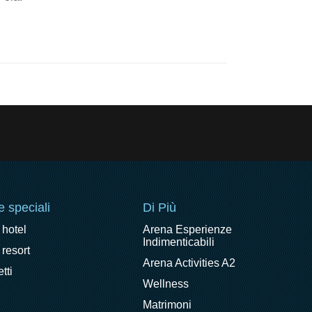
e speciali
Di Più
 hotel
Arena Esperienze
Indimenticabili
 resort
Arena Activities A2
tti
Wellness
Matrimoni