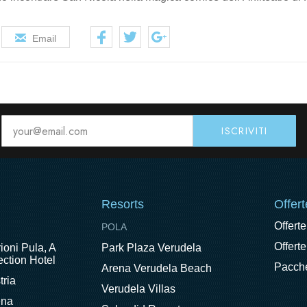
Email
Resorts
Offert
Offerte
POLA
Offerte
ioni Pula, A
Park Plaza Verudela
ction Hotel
Pacche
Arena Verudela Beach
tria
Verudela Villas
ena