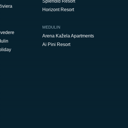
Splendid Resort
iviera
Horizont Resort
MEDULIN
lvedere
Arena Kažela Apartments
ulin
Ai Pini Resort
oliday