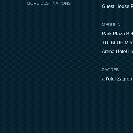
MORE DESTINATIONS
Guest House R
MEDULIN
Park Plaza Be
TUI BLUE Med
Arena Hotel H
ZAGREB
art'otel Zagreb