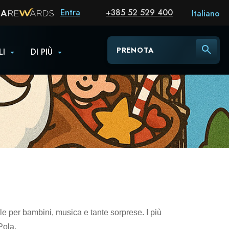
Entra
+385 52 529 400
Italiano
PRENOTA
LI
DI PIÙ
e per bambini, musica e tante sorprese. I più
Pola.