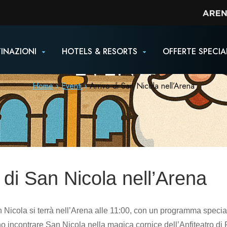
INAZIONI
HOTELS & RESORTS
OFFERTE SPECIA
EVENTI
Home
Eventi
Arrivo di San Nicola nell’Arena
 di San Nicola nell’Arena
 Nicola si terrà nell’Arena alle
11:00
, con un programma special
no incontrare San Nicola nella magica cornice dell’Anfiteatro di 