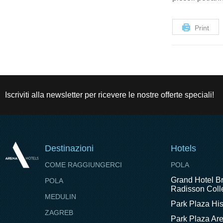
Print
Iscriviti alla newsletter per ricevere le nostre offerte speciali!
Destinazioni
Hotels
COME RAGGIUNGERCI
POLA
Grand Hotel Br
POLA
Radisson Colle
MEDULIN
Park Plaza His
ZAGREB
Park Plaza Ar