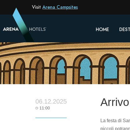
Visit
Arena Campsites
HOME
DEST
Arrivo
06.12.2025
11:00
La festa di San
piccoli potran