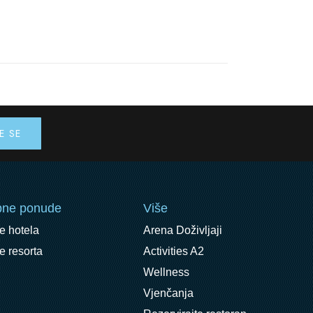
bne ponude
Više
e hotela
Arena Doživljaji
 resorta
Activities A2
Wellness
Vjenčanja