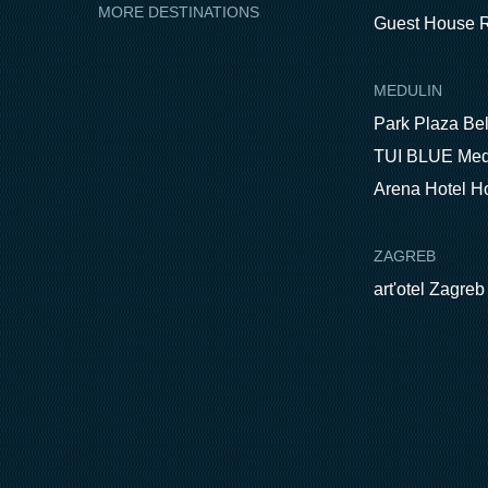
MORE DESTINATIONS
Guest House R
MEDULIN
Park Plaza Be
TUI BLUE Med
Arena Hotel H
ZAGREB
art'otel Zagreb