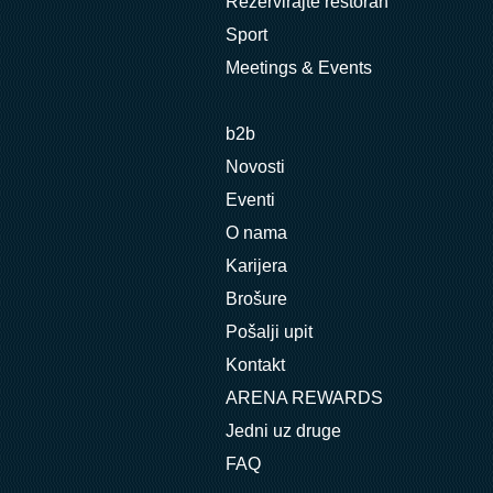
Rezervirajte restoran
Sport
Meetings & Events
b2b
Novosti
Eventi
O nama
Karijera
Brošure
Pošalji upit
Kontakt
ARENA REWARDS
Jedni uz druge
FAQ