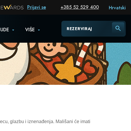
Prijavi se
+385 52 529 400
Hrvatski
REZERVIRAJ
NUDE
VIŠE
ecu, glazbu i iznenađenja. Mališani će imati