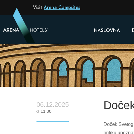
Visit
Arena Campsites
NASLOVNA
Doček
06.12.2025
11:00
Doček Svetog 
priliku upozna