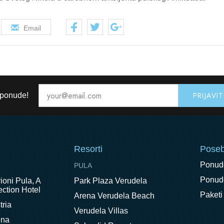
Email
 ponude!
Resorti
Pose
Ponud
PULA
Ponude
ioni Pula, A
Park Plaza Verudela
ction Hotel
Paketi
Arena Verudela Beach
tria
Verudela Villas
ena