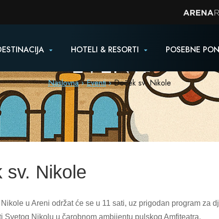
DESTINACIJA
HOTELI & RESORTI
POSEBNE PO
EVENTI
Naslovna
Eventi
Doček sv. Nikole
 sv. Nikole
Nikole u Areni održat će se u
11 sati
, uz prigodan program za dj
ti Svetog Nikolu u čarobnom ambijentu pulskog Amfiteatra.