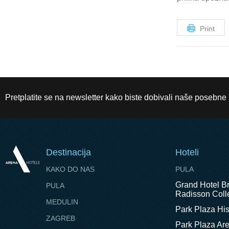
Print
Pretplatite se na newsletter kako biste dobivali naše posebne
Destinacija
Hoteli
KAKO DO NAS
PULA
Grand Hotel Br
PULA
Radisson Colle
MEDULIN
Park Plaza His
ZAGREB
Park Plaza Ar