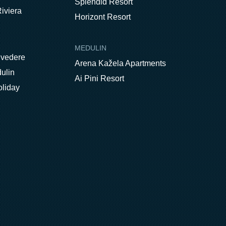
Splendid Resort
iviera
Horizont Resort
MEDULIN
lvedere
Arena Kažela Apartments
ulin
Ai Pini Resort
oliday