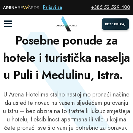
Prijavi se
+385 52 529 400
POSEBNE PONUDE
REZERVIRAJ
REZERVIRAJ
Posebne ponude za
hotele i turistička naselja
u Puli i Medulinu, Istra.
U Arena Hotelima stalno nastojimo pronaći načine
da uštedite novac na vašem sljedećem putovanju
u Istru – bez obzira na to tražite li luksuz smještaja
u hotelu, fleksibilnost apartmana ili vile u kojima
ćete pronaći sve što vam je potrebno za boravak.