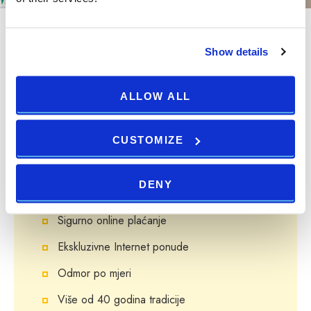
Show details
ALLOW ALL
Najniža cijena zajamčena
CUSTOMIZE
Bez skrivenih troškova rezervacije
DENY
Bez troškova otkazivanja
Sigurno online plaćanje
Ekskluzivne Internet ponude
Odmor po mjeri
Više od 40 godina tradicije