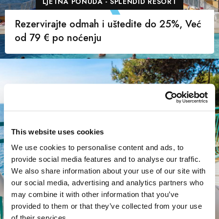
LJETNA PONUDA - SPLENDID RESORT
Rezervirajte odmah i uštedite do 25%, Već
od 79 € po noćenju
This website uses cookies
We use cookies to personalise content and ads, to
provide social media features and to analyse our traffic.
LJETNA PONUDA - VERUDELA BEACH
We also share information about your use of our site with
our social media, advertising and analytics partners who
Rezervirajte sada i uštedite do 25%, Od 92
may combine it with other information that you’ve
€ po noćenju
provided to them or that they’ve collected from your use
of their services.