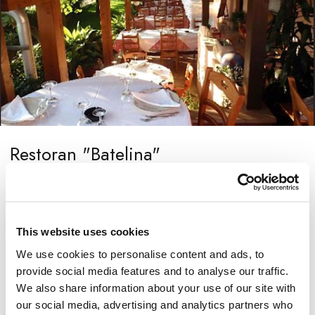
Restoran "Batelina"
Mala obiteljska istarska konoba Batelina slovi kao najbolji
restoran u Istri i jedan od najboljih u cijeloj Hrvatskoj. Batelinu
vodi ribarska obitelj Skoko koja poslužuje svježu ribu slijedeći
This website uses cookies
filozofiju visoke japanske riblje kuhinje. Jedan od specijaliteta
We use cookies to personalise content and ads, to
koje možete ovdje probati je jetra grdobine sa smokvama u
provide social media features and to analyse our traffic.
We also share information about your use of our site with
vinu ili pašteta od jetre morskog psa.
our social media, advertising and analytics partners who