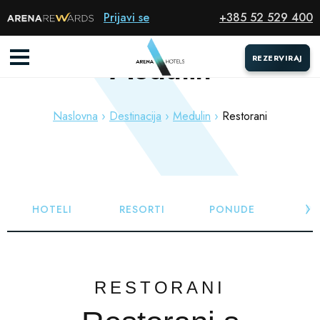
Prijavi se
+385 52 529 400
Medulin
REZERVIRAJ
REZERVIRAJ
Naslovna
Destinacija
Medulin
Restorani
HOTELI
RESORTI
PONUDE
PL
RESTORANI