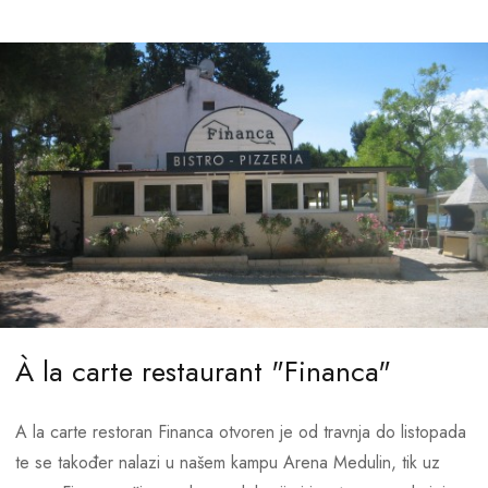
tradicionalne mediteranske kuhinje u kombinaciji s ostalim
internacionalnim kuhinjama.
Radno vrijeme:
Svakog dana od
11:00 do 18:00h
Kuhinja radi od
12:00 do 17:00h
Rezervacije stolova nisu moguće.
À la carte restaurant "Financa"
A la carte restoran Financa otvoren je od travnja do listopada
te se također nalazi u našem kampu Arena Medulin, tik uz