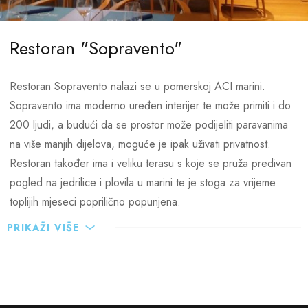
Restoran "Sopravento"
Restoran Sopravento nalazi se u pomerskoj ACI marini.
Sopravento ima moderno uređen interijer te može primiti i do
200 ljudi, a budući da se prostor može podijeliti paravanima
na više manjih dijelova, moguće je ipak uživati privatnost.
Restoran također ima i veliku terasu s koje se pruža predivan
pogled na jedrilice i plovila u marini te je stoga za vrijeme
toplijih mjeseci poprilično popunjena.
PRIKAŽI VIŠE
Restoran je otvoren nakon dvogodišnje renovacije, a vlasnik
Davor Jovanović kao tajnu dobrog uspjeha navodi
svakodnevnu ponudu svježe ribe (raža, zubatac, brancin i sl.).
Osim svježe ribe, u ponudi su domaće lignje, tjestenina i kruh