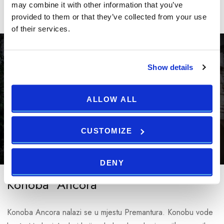
PRIKAŽI VIŠE
may combine it with other information that you’ve
Batelina je postala gastronomska senzacija zbog koje ljudi iz
provided to them or that they’ve collected from your use
svih dijelova Europe dolaze upravo ovdje kako bi probali
of their services.
svježu ribu chefa Davida Skoka. Riba je uvijek pripremljena na
originalan način, a interijer i simpatično osoblje upotpunjuju
gastronomski doživljaj.
Show details
Zbog velike popularnosti ovog restorana potrebno je
ALLOW ALL
rezervirati stol unaprijed čak i izvan sezone.
CUSTOMIZE
DENY
Konoba "Ancora"
Konoba Ancora nalazi se u mjestu Premantura. Konobu vode