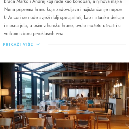
braća Marko i Andrej koji rade kao konobari, a njihova majka
Nena priprema hranu koja zadovoljava i najistančanije nepce.
U Ancori se nude svježi riblji specijaliteti, kao i istarske delicije
i mesna jela, a osim vrhunske hrane, ovdje možete uživati i u
velikom izboru prvoklasnih vina.
PRIKAŽI VIŠE