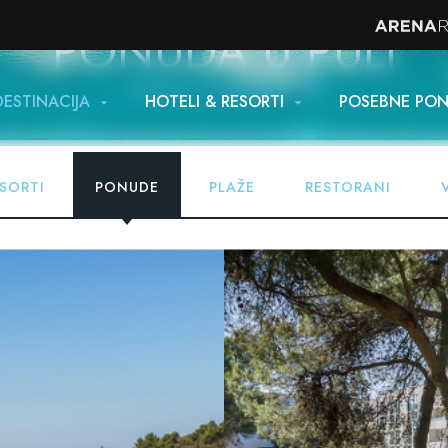
PONUDA U PULI
Naslovna
Destinacija
Pula
DESTINACIJA
HOTELI & RESORTI
POSEBNE PO
SORTI
PONUDE
PLAŽE
RESTORANI