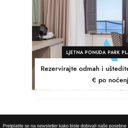
LJETNA PONUDA PARK PL
Rezervirajte odmah i ušted
€ po noćen
Pretplatite se na newsletter kako biste dobivali naše posebne