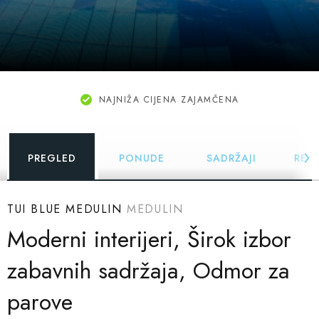
NAJNIŽA CIJENA ZAJAMČENA
PREGLED
PONUDE
SADRŽAJI
REC
TUI BLUE MEDULIN
MEDULIN
Moderni interijeri, Širok izbor
zabavnih sadržaja, Odmor za
parove