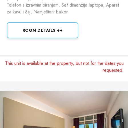
Telefon s izravnim biranjem, Sef dimenzije laptopa, Aparat
za kavu i čaj, Namješteni balkon
ROOM DETAILS ++
This unit is available at the property, but not for the dates you
requested.