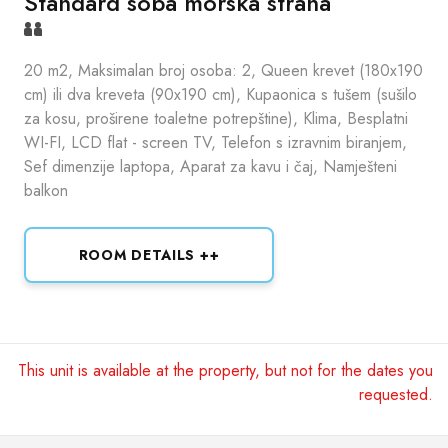
Standard soba morska strana
20 m2, Maksimalan broj osoba: 2, Queen krevet (180x190
cm) ili dva kreveta (90x190 cm), Kupaonica s tušem (sušilo
za kosu, proširene toaletne potrepštine), Klima, Besplatni
WI-FI, LCD flat - screen TV, Telefon s izravnim biranjem,
Sef dimenzije laptopa, Aparat za kavu i čaj, Namješteni
balkon
ROOM DETAILS ++
This unit is available at the property, but not for the dates you
requested.