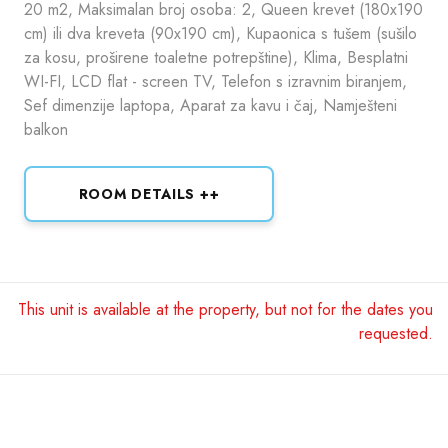
20 m2, Maksimalan broj osoba: 2, Queen krevet (180x190
cm) ili dva kreveta (90x190 cm), Kupaonica s tušem (sušilo
za kosu, proširene toaletne potrepštine), Klima, Besplatni
WI-FI, LCD flat - screen TV, Telefon s izravnim biranjem,
Sef dimenzije laptopa, Aparat za kavu i čaj, Namješteni
balkon
ROOM DETAILS ++
This unit is available at the property, but not for the dates you
requested.