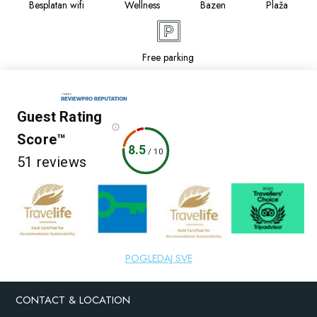
Besplatan wifi
Wellness
Bazen
Plaža
Free parking
Guest Rating
Score™
8.5
/
10
51 reviews
2 websites
POGLEDAJ SVE
CONTACT & LOCATION