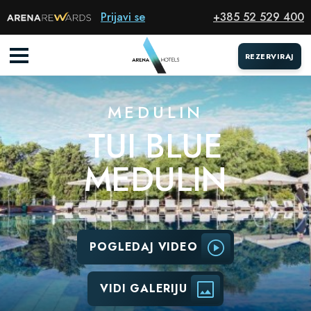
Hotel
Prijavi se
+385 52 529 400
REZERVIRAJ
MEDULIN
TUI BLUE
MEDULIN
POGLEDAJ VIDEO
VIDI GALERIJU