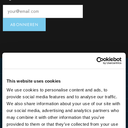
Home
Destination
This website uses cookies
We use cookies to personalise content and ads, to
ANREISE
Hotels
provide social media features and to analyse our traffic.
PULA
PULA
MEDULIN
We also share information about your use of our site with
Resorts
MEDULIN
our social media, advertising and analytics partners who
Grand Hotel Brioni Pula, A
Park Plaza Belvedere
PULA
MEDULIN
Radisson Collection Hotel
may combine it with other information that you’ve
Sonderangebote
ZAGREB
TUI BLUE Medulin
provided to them or that they’ve collected from your use
Park Plaza Verudela
Arena Kažela Apartments
Park Plaza Histria
MORE DESTINATIONS
Hotelangebote