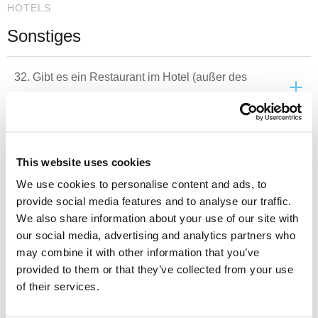
HOTELS
Sonstiges
32. Gibt es ein Restaurant im Hotel (außer des
Hauptrestaurants)?
33. Verfügt das Restaurant über einen Kinderhochstuhl?
This website uses cookies
34. Wird veganes/vegetarisches/glutenfreies Essen
We use cookies to personalise content and ads, to
serviert?
provide social media features and to analyse our traffic.
We also share information about your use of our site with
our social media, advertising and analytics partners who
35. Kann man das Abendessen durch das Mittagessen
may combine it with other information that you’ve
ersetzen?
provided to them or that they’ve collected from your use
of their services.
36. Welche Öffnungszeiten hat das Restaurant?