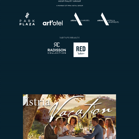
Wellness
Über uns
Weddings
Brochures
Restaurant
Buchungsanfrage
Reservierung
Kontakt
Sport
Arena Rewards
Meetings & Events
Wir Halten zusammen
FAQ