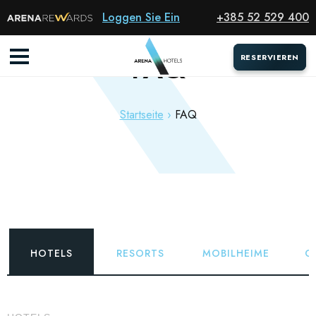
Loggen Sie Ein
+385 52 529 400
FAQ
RESERVIEREN
RESERVIEREN
Startseite
FAQ
HOTELS
RESORTS
MOBILHEIME
C