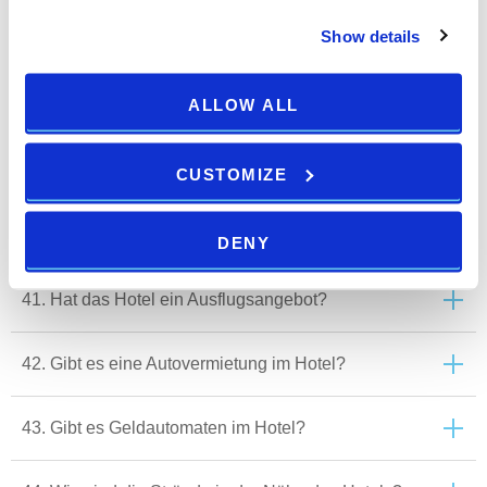
Show details
37. Haben wir einen sicheren Parkplatz?
ALLOW ALL
38. Bieten Sie Flughafentransfers an?
39. Gibt es ein Animationsprogramm im Hotel?
CUSTOMIZE
40. Bieten Sie einen Wäscheservice an?
DENY
41. Hat das Hotel ein Ausflugsangebot?
42. Gibt es eine Autovermietung im Hotel?
43. Gibt es Geldautomaten im Hotel?