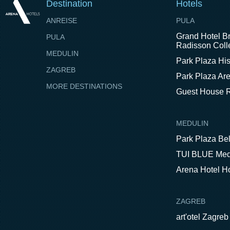
Destination
Hotels
ANREISE
PULA
Grand Hotel Br
PULA
Radisson Colle
MEDULIN
Park Plaza His
ZAGREB
Park Plaza Ar
MORE DESTINATIONS
Guest House R
MEDULIN
Park Plaza Be
TUI BLUE Med
Arena Hotel H
ZAGREB
art'otel Zagreb