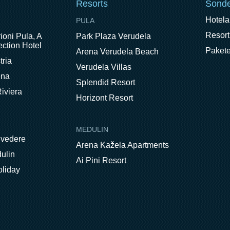
Resorts
Sonde
Hotel
PULA
Resort
ioni Pula, A
Park Plaza Verudela
ction Hotel
Paket
Arena Verudela Beach
tria
Verudela Villas
ena
Splendid Resort
iviera
Horizont Resort
MEDULIN
lvedere
Arena Kažela Apartments
ulin
Ai Pini Resort
oliday