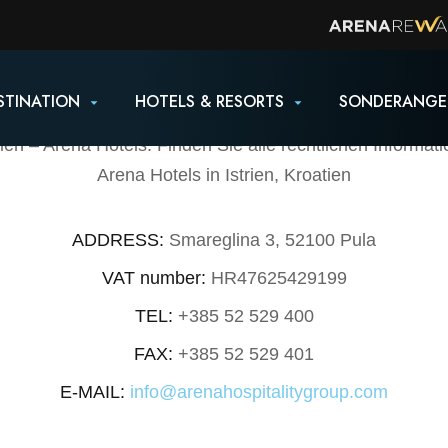
Impressum
STINATION
HOTELS & RESORTS
SONDERANGE
A HOSPITALITY GROUP D.D. JOINT STOCK CO
ien – Arena Hotels. Finden Sie alle rechtlichen Informat
Arena Hotels in Istrien, Kroatien
ADDRESS:
Smareglina 3, 52100 Pula
VAT number:
HR47625429199
TEL:
+385 52 529 400
FAX:
+385 52 529 401
E-MAIL:
info@arenahospitalitygroup.com