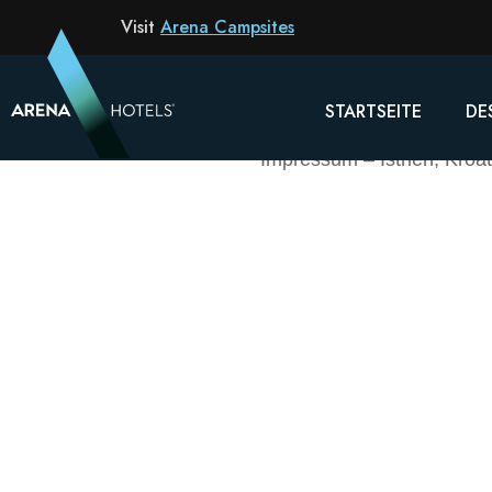
Visit
Arena Campsites
STARTSEITE
DE
AREN
Impressum – Istrien, Kroat