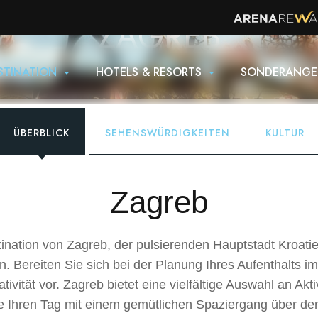
ZAGREB
Startseite
Destination
STINATION
HOTELS & RESORTS
SONDERANGE
ÜBERBLICK
SEHENSWÜRDIGKEITEN
KULTUR
Zagreb
nation von Zagreb, der pulsierenden Hauptstadt Kroat
ereiten Sie sich bei der Planung Ihres Aufenthalts im b
ivität vor. Zagreb bietet eine vielfältige Auswahl an Akti
 Ihren Tag mit einem gemütlichen Spaziergang über den