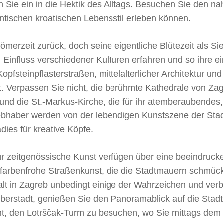
 Sie ein in die Hektik des Alltags. Besuchen Sie den n
ntischen kroatischen Lebensstil erleben können.
merzeit zurück, doch seine eigentliche Blütezeit als Sied
Einfluss verschiedener Kulturen erfahren und so ihre ein
Kopfsteinpflasterstraßen, mittelalterlicher Architektur 
t. Verpassen Sie nicht, die berühmte Kathedrale von Z
und die St.-Markus-Kirche, die für ihr atemberaubendes
bhaber werden von der lebendigen Kunstszene der Stadt 
ies für kreative Köpfe.
r zeitgenössische Kunst verfügen über eine beeindruc
 farbenfrohe Straßenkunst, die die Stadtmauern schmüc
halt in Zagreb unbedingt einige der Wahrzeichen und ve
Oberstadt, genießen Sie den Panoramablick auf die Stadt 
ht, den Lotrščak-Turm zu besuchen, wo Sie mittags de