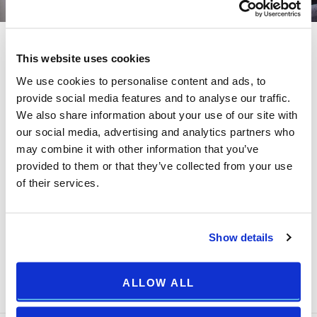
This website uses cookies
Family room con balcone - lato mare
We use cookies to personalise content and ads, to
+
provide social media features and to analyse our traffic.
We also share information about your use of our site with
Superfice: 28 m2, Max 5 persone, Una camera con letto
our social media, advertising and analytics partners who
matrimoniale (160x190 cm), divano letto (80x190 cm) e
may combine it with other information that you’ve
balcone, Una camera con letto matrimoniale (160x190 cm),
provided to them or that they’ve collected from your use
Bagno con doccia e asciugacapelli, Aria condizionata,
of their services.
WIFI gratuito, TV a schermo piatto da 43 pollici, Telefono
con linea diretta, Cassetta di sicurezza
Show details
ROOM DETAILS ++
ALLOW ALL