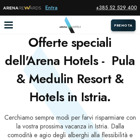
Entra
+385 52 529 400
OFFERTE SPECIALI
PRENOTA
PRENOTA
Offerte speciali
dell'Arena Hotels - Pula
& Medulin Resort &
Hotels in Istria.
Cerchiamo sempre modi per farvi risparmiare con
la vostra prossima vacanza in Istria. Dalla
comodità e agio degli alberghi alla flessibilità e