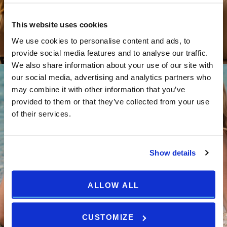
PIANIFICA E RISPARMIA CON I NOSTRI HOTEL
This website uses cookies
Prenota ora e risparmia fino al 15%, Da
104,5 €
We use cookies to personalise content and ads, to
provide social media features and to analyse our traffic.
We also share information about your use of our site with
our social media, advertising and analytics partners who
may combine it with other information that you’ve
provided to them or that they’ve collected from your use
of their services.
Show details
OFFERTE ESTIVE HOTELS
ALLOW ALL
Prenota ora e risparmia fino al 25%, Da
121,13 € a notte
CUSTOMIZE