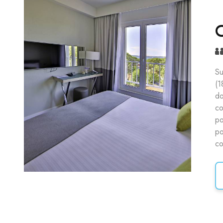
C
Su
(1
do
co
po
po
co