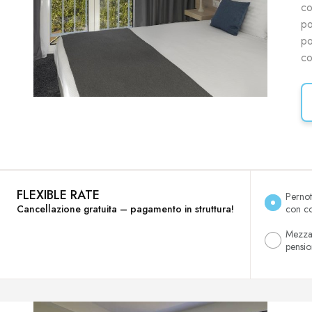
co
po
po
co
FLEXIBLE RATE
Perno
Cancellazione gratuita – pagamento in struttura!
con c
Mezz
pensi