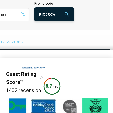
Promo code
RICERCA
TO & VIDEO
Guest Rating
Score™
8.7
/
10
1402 recensioni
7 fonti