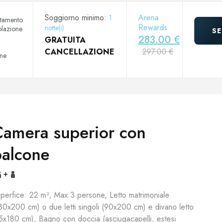
Soggiorno minimo:
Arena
1
ttamento
Rewards
notte(i)
olazione
SE
283.00 €
GRATUITA
a
CANCELLAZIONE
297.00 €
one
Camera superior con
balcone
+
perfice: 22 m², Max 3 persone, Letto matrimoniale
80x200 cm) o due letti singoli (90x200 cm) e divano letto
5x180 cm), Bagno con doccia (asciugacapelli, estesi