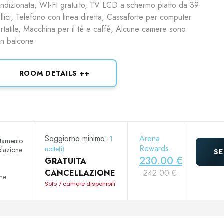
ndizionata, WI-FI gratuito, TV LCD a schermo piatto da 39
llici, Telefono con linea diretta, Cassaforte per computer
rtatile, Macchina per il tè e caffè, Alcune camere sono
n balcone
ROOM DETAILS ++
Soggiorno minimo:
Arena
1
ttamento
Rewards
notte(i)
olazione
SE
230.00 €
GRATUITA
a
CANCELLAZIONE
242.00 €
one
Solo 7 camere disponibili