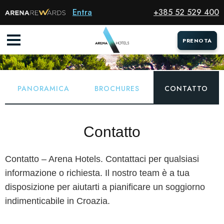
Entra
+385 52 529 400
CHI SIAMO
Home
Chi siamo
Contatto
PRENOTA
PRENOTA
PANORAMICA
BROCHURES
CONTATTO
Contatto
Contatto – Arena Hotels. Contattaci per qualsiasi
informazione o richiesta. Il nostro team è a tua
disposizione per aiutarti a pianificare un soggiorno
indimenticabile in Croazia.