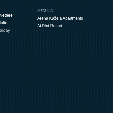
MEDULIN
lvedere
Arena Kažela Apartments
ulin
Ai Pini Resort
oliday