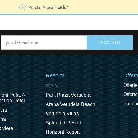
Perché Arena Hotels?
Resorts
Offert
Offerte
POLA
Offerte
ioni Pula, A
Park Plaza Verudela
ction Hotel
Pacche
Arena Verudela Beach
tria
Verudela Villas
ena
Splendid Resort
iviera
Horizont Resort