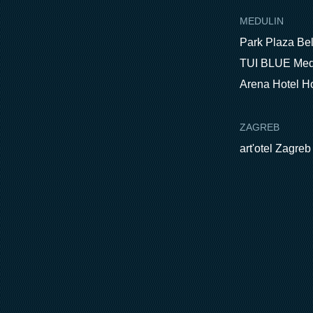
MEDULIN
Park Plaza Be
TUI BLUE Med
Arena Hotel H
ZAGREB
art'otel Zagreb