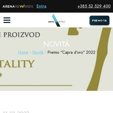
Entra
+385 52 529 400
PRENOTA
PRENOTA
NOVITÀ
Home
Novità
Premio "Capra d'oro" 2022