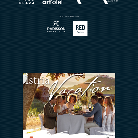
Prenotazione ristorante
Invia richiesta
Sport
Contatto
Meetings & Events
Arena Rewards
Insieme Ce La Faremo
FAQ