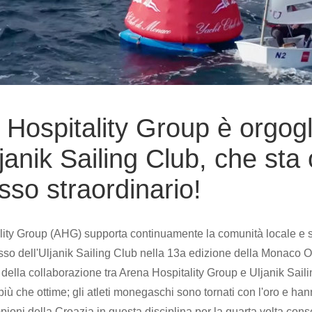
 Hospitality Group è orgog
ljanik Sailing Club, che st
so straordinario!
ity Group (AHG) supporta continuamente la comunità locale e spo
so dell'Uljanik Sailing Club nella 13a edizione della Monaco 
della collaborazione tra Arena Hospitality Group e Uljanik Sailing
più che ottime; gli atleti monegaschi sono tornati con l'oro e ha
pioni della Croazia in questa disciplina per la quarta volta cons