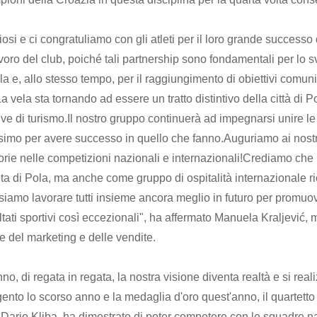
osi e ci congratuliamo con gli atleti per il loro grande success
voro del club, poiché tali partnership sono fondamentali per lo svi
ola e, allo stesso tempo, per il raggiungimento di obiettivi comu
a vela sta tornando ad essere un tratto distintivo della città di 
tive di turismo.Il nostro gruppo continuerà ad impegnarsi unire l
imo per avere successo in quello che fanno.Auguriamo ai nostri p
torie nelle competizioni nazionali e internazionali!Crediamo ch
nota di Pola, ma anche come gruppo di ospitalità internazionale ri
amo lavorare tutti insieme ancora meglio in futuro per promuov
sultati sportivi così eccezionali", ha affermato Manuela Kraljević
e del marketing e delle vendite.
o, di regata in regata, la nostra visione diventa realtà e si real
ento lo scorso anno e la medaglia d'oro quest'anno, il quartet
 Dario Kliba, ha dimostrato di poter competere con le squadre naz