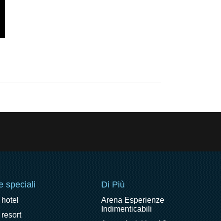
e speciali
Di Più
 hotel
Arena Esperienze
Indimenticabili
 resort