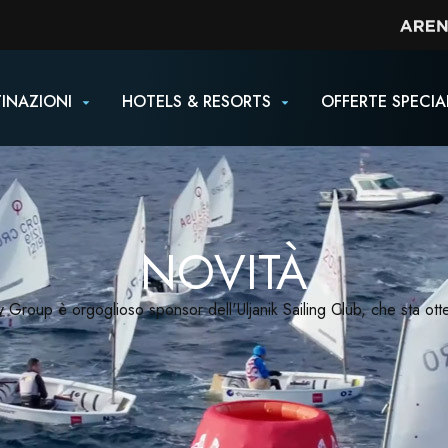
INAZIONI
HOTELS & RESORTS
OFFERTE SPECIA
NOVITÀ
y Group è orgoglioso sponsor dell'Uljanik Sailing Club, che sta ot