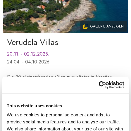
GALLERIE ANZEIGEN
Verudela Villas
20.11. - 02.12.2025.
24.04. - 04.10.2026.
Die 20 alleinstehenden Villen zum Mieten in Kroatien
liegen harmonisch zwischen Pinienbäumen und bilden eine
ideale mediterrane Umgebung zur Erholung und
Entspannung.
This website uses cookies
We use cookies to personalise content and ads, to
Ab
provide social media features and to analyse our traffic.
117,65 €
We also share information about your use of our site with
Pro Nacht