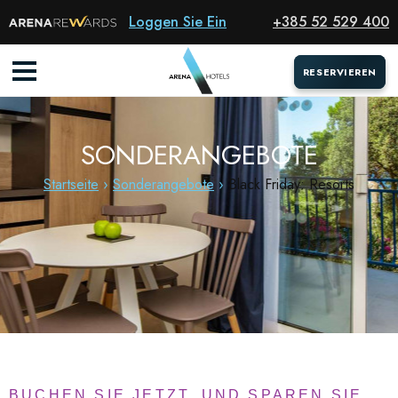
Loggen Sie Ein
+385 52 529 400
RESERVIEREN
RESERVIEREN
SONDERANGEBOTE
Startseite
Sonderangebote
Black Friday: Resorts
BUCHEN SIE JETZT, UND SPAREN SIE