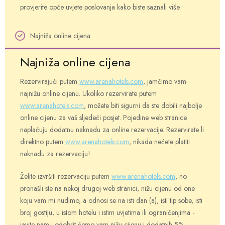
provjerite opće uvjete poslovanja kako biste saznali više.
Najniža online cijena
Najniža online cijena
Rezervirajući putem
www.arenahotels.com
, jamčimo vam
najnižu online cijenu. Ukoliko rezervirate putem
www.arenahotels.com
, možete biti sigurni da ste dobili najbolje
online cijenu za vaš sljedeći posjet. Pojedine web stranice
naplaćuju dodatnu naknadu za online rezervacije. Rezervirate li
direktno putem
www.arenahotels.com
, nikada nećete platiti
naknadu za rezervaciju!
Želite izvršiti rezervaciju putem
www.arenahotels.com
, no
pronašli ste na nekoj drugoj web stranici, nižu cijenu od one
koju vam mi nudimo, a odnosi se na isti dan (a), isti tip sobe, isti
broj gostiju, u istom hotelu i istim uvjetima ili ograničenjima -
javite nam i odobrit ćemo vam nižu cijenu i dodatnih 5%