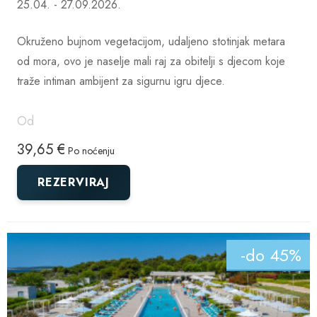
25.04. - 27.09.2026.
Okruženo bujnom vegetacijom, udaljeno stotinjak metara
od mora, ovo je naselje mali raj za obitelji s djecom koje
traže intiman ambijent za sigurnu igru djece.
Od
39,65 €
Po noćenju
REZERVIRAJ
-do 45%