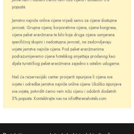
popusta.
Jamstvo najniže online cijene vrijedi samo za cijene dostupne
javnosti. Grupne cijene, korporativne cijene, cijene kongresa,
cijene paket aranžmana te bilo koja druga cijena usmjerena
specifičnoj skupini i nedostupna javnosti, ne zadovoljavaju
uvjete jamstva najniže cijene. Pod paket aranžmanima
podrazumijevamo cijene hotelskog smještaja prodanog kao
dijela turističkog paket-aranžmana zajedno s ostalim uslugama.
Naš će rezervacijski centar provjeriti ispunjava li cijena sve
uvjete i odredbe jamstva najniže online cijene. Ukoliko ispunjava
sve uvjete, potvrditi ćemo vam nižu cijenu i odobriti dodatnih
5% popusta. Kontaktirajte nas na info@arenahotels.com