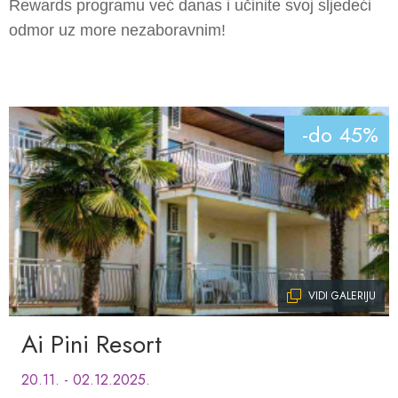
Rewards
programu već danas i učinite svoj sljedeći
odmor uz more nezaboravnim!
-do 45%
VIDI GALERIJU
Ai Pini Resort
20.11. - 02.12.2025.