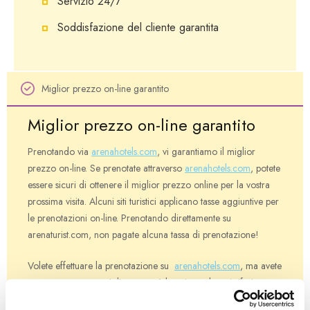
Servizio 24/7
Soddisfazione del cliente garantita
Miglior prezzo on-line garantito
Miglior prezzo on-line garantito
Prenotando via
arenahotels.com
, vi garantiamo il miglior
prezzo on-line. Se prenotate attraverso
arenahotels.com
, potete
essere sicuri di ottenere il miglior prezzo online per la vostra
prossima visita. Alcuni siti turistici applicano tasse aggiuntive per
le prenotazioni on-line. Prenotando direttamente su
arenaturist.com, non pagate alcuna tassa di prenotazione!
Volete effettuare la prenotazione su
arenahotels.com
, ma avete
trovato un prezzo migliore su un’altro sito web, e si riferisce
allo stesso giorno (i), stessa tipologia di camera, lo stesso