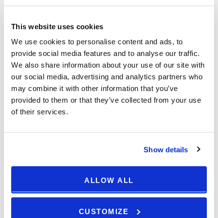
numero di ospiti, nello stesso albergo e stesse condizioni o
restrizioni - fatecelo sapere e vi concederemo lo stesso prezzo
This website uses cookies
ed un ulteriore sconto del 5%.
We use cookies to personalise content and ads, to
La garanzia del miglior prezzo on-line è valida solo per i
provide social media features and to analyse our traffic.
prezzi pubblicati. La garanzia del miglior prezzo on-line non è
We also share information about your use of our site with
applicabile sulle tariffe per gruppi, tariffe per ditte, riunioni o
our social media, advertising and analytics partners who
congressi, prezzi che fanno parte di arrangiamenti che
may combine it with other information that you’ve
includono altri servizi, come qualsiasi altra tariffa specifica ed
provided to them or that they’ve collected from your use
inaccessibile al pubblico. Come arrangiamento si intende
of their services.
prezzo del pacchetto che include la sistemazione alberghiera
abbinata ad altri servizi turistici.
Show details
Il nostro centro prenotazioni valuterà se il prezzo soddisfa tutti i
termini e le condizioni del "Miglior prezzo on-line garantito". In
tal caso vi confermeremo il prezzo più basso ed
ALLOW ALL
aggiungeremo un ulteriore sconto del 5%. Mandateci una e-
mail a info@arenahotels.com
CUSTOMIZE