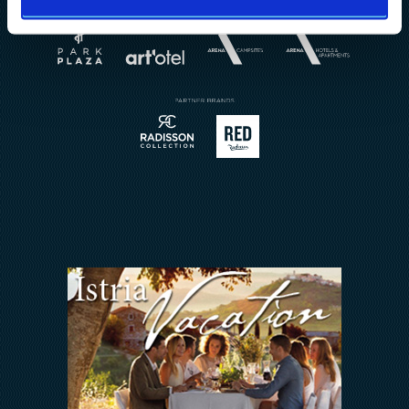
Chi siamo
Matrimoni
Brochures
Prenotazione ristorante
Invia richiesta
Sport
Contatto
Meetings & Events
Arena Rewards
Insieme Ce La Faremo
FAQ