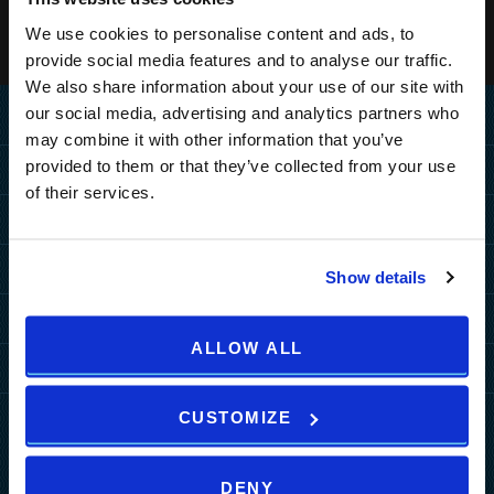
We use cookies to personalise content and ads, to
provide social media features and to analyse our traffic.
We also share information about your use of our site with
our social media, advertising and analytics partners who
Home
may combine it with other information that you’ve
provided to them or that they’ve collected from your use
Destinazioni
of their services.
COME RAGGIUNGERCI
Hotels
POLA
POLA
MEDULIN
Resorts
Show details
MEDULIN
Grand Hotel Brioni Pula,
Park Plaza Belvedere
POLA
MEDULIN
A Radisson Collection
ZAGREB
Offerte speciali
TUI BLUE Medulin
Hotel
Park Plaza Verudela
Arena Kažela
ALLOW ALL
MORE DESTINATIONS
Offerte hotel
Arena Hotel Holiday
Apartments
Park Plaza Histria
Di Più
Arena Verudela Beach
Offerte resort
Ai Pini Resort
Park Plaza Arena
Arena Esperienze
b2b
Verudela Villas
ZAGREB
CUSTOMIZE
Pacchetti
Indimenticabili
Guest House Riviera
Novità
Splendid Resort
art'otel Zagreb
Arena Activities A2
Eventi
Horizont Resort
DENY
Wellness