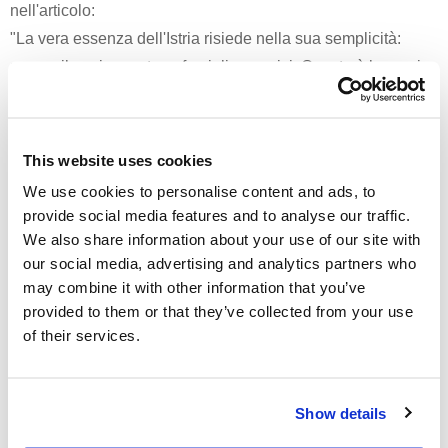
nell'articolo:
"La vera essenza dell'Istria risiede nella sua semplicità:
pace, cibo, vino, natura, famiglia e amici. Questa è la magia
che desidero condividere con ogni ospite".
Questo articolo di Forbes è più di un riconoscimento: è una
testimonianza della nostra dedizione a un'ospitalità senza
This website uses cookies
pari e del nostro profondo legame con il fascino senza
We use cookies to personalise content and ads, to
tempo dell'Istria. Che siate in visita per la prima volta o che
provide social media features and to analyse our traffic.
torniate per riscoprirne il fascino, vi invitiamo a vivere la
We also share information about your use of our site with
storia del Grand Hotel Brioni e a creare la vostra lungo le
our social media, advertising and analytics partners who
may combine it with other information that you’ve
rive dell'Adriatico.
provided to them or that they’ve collected from your use
Pianifica il tuo soggiorno al Grand Hotel Brioni Pula, A
of their services.
Radisson Collection Hotel, dove il lusso incontra la
tradizione.
Verifica la disponibilità e prenota il tuo soggiorno
Show details