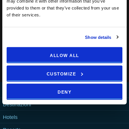
may combine it with other information that you’ve
provided to them or that they’ve collected from your use
Iscriviti alla newsletter per ricevere le nostre offerte
of their services.
speciali!
Show details
ALLOW ALL
CUSTOMIZE
Home
DENY
Destinazioni
COME RAGGIUNGERCI
Hotels
POLA
POLA
MEDULIN