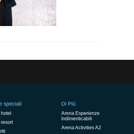
e speciali
Di Più
 hotel
Arena Esperienze
Indimenticabili
 resort
Arena Activities A2
tti