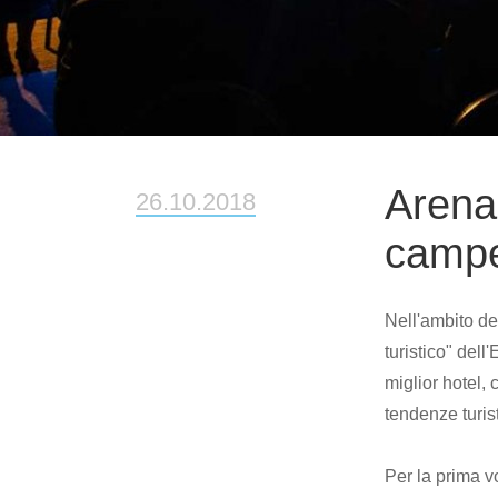
Arena
26.10.2018
campe
Nell'ambito de
turistico" del
miglior hotel,
tendenze turis
Per la prima v