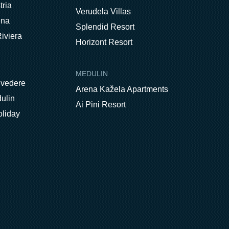
tria
Verudela Villas
ena
Splendid Resort
iviera
Horizont Resort
MEDULIN
lvedere
Arena Kažela Apartments
ulin
Ai Pini Resort
oliday