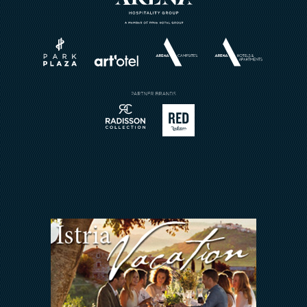
Eventi
Horizont Resort
Wellness
Chi siamo
Matrimoni
Brochures
Prenotazione ristorante
Invia richiesta
Sport
Contatto
Meetings & Events
Arena Rewards
Insieme Ce La Faremo
FAQ