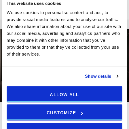
This unit is available at the property, but not for the dates you
This website uses cookies
requested.
We use cookies to personalise content and ads, to
provide social media features and to analyse our traffic.
We also share information about your use of our site with
our social media, advertising and analytics partners who
may combine it with other information that you’ve
provided to them or that they’ve collected from your use
of their services.
Show details
ALLOW ALL
CUSTOMIZE
Suite