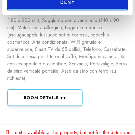
+
DENY
38 m2, Max 4 persone, Camera con letto matrimoniale
(180 x 200 cm), Soggiorno con divano letto (140 x 90
cm), Materasso anallergico, Bagno con doccia
(asciugacapelli, lussuoso set di cortesia, specchio
cosmetico), Aria condizionata, WIFI gratuito e
superveloce, Smart TV da 55 pollici, Telefono, Cassaforte,
Set di cortesia per il té ed il caffè, Minifrigo in camera, Kit
con accappatoio e ciabattine, Scrivania, Portavaligie, Ferro
da stiro verticale portatile, Asse da stiro con ferro (su
richiesta)
ROOM DETAILS ++
This unit is available at the property, but not for the dates you