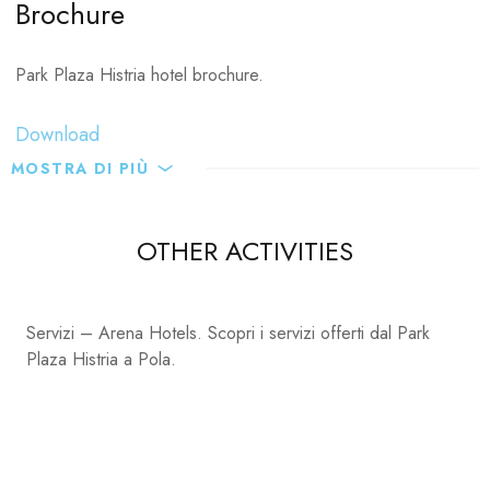
Vetura - rent a car
Brochure
AT Istria - touristic agency
Tobacco & Newspapers - Zinex
Park Plaza Histria hotel brochure.
Pharmacy
Gran sport
Download
Aqua
MOSTRA DI PIÙ
Max Mara - outlet
Sixt - rent a car
OTHER ACTIVITIES
Dive N’ Surf Store
RIP Curl
Restaurant - Pizzeria Kuglana
Servizi – Arena Hotels. Scopri i servizi offerti dal Park
Adriatic scuba
Plaza Histria a Pola.
Extreme intimo