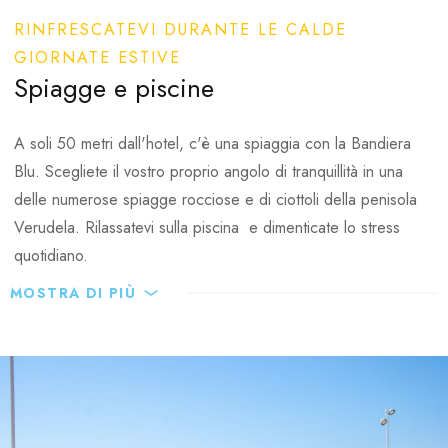
Features of our Wellnes
RINFRESCATEVI DURANTE LE CALDE
GIORNATE ESTIVE
4 massage rooms
Individualized fitness
Spiagge e piscine
Finish Sauna
training
Steam bath
Seawater indoor
A soli 50 metri dall'hotel, c'è una spiaggia con la Bandiera
High quality spa
swimming pool
Blu. Scegliete il vostro proprio angolo di tranquillità in una
treatments
delle numerose spiagge rocciose e di ciottoli della penisola
Verudela. Rilassatevi sulla piscina e dimenticate lo stress
quotidiano.
MOSTRA DI PIÙ
Spiagge:
Spiagge rocciose e di ghiaia a circa 50 metri dall'hotel
Spiaggia premiata con la Bandiera Blu - riconoscimento
per la pulizia del mare e della spiaggia