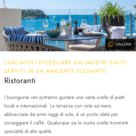
Ombra naturale: alberi di pino
Noleggio sedie a sdraio e ombrelloni in spiaggia (a
pagamento)
Cabina spogliatoio
Bagnini in spiaggia
GALLERIA
Piscina esterna:
LASCIATEVI STUZZICARE DAI NOSTRI PIATTI
2
Dimensioni: 255 m
SERVITI IN UN AMBIENTE ELEGANTE
Profondità: 130 cm
Ristoranti
Piscina con acqua di mare
Sedie a sdraio e ombrelloni inclusi nel prezzo
I buongustai veri potranno gustare una vasta scelta di piatti
Pool bar
locali e internazionali. La terrazza con vista sul mare,
Asciugamani su richiesta
abbracciata dai primi raggi di sole, è un posto idela per
sorseggiare il caffè. Qualunque sia la vostra scelta troverete
Piscina interna:
specialità di alta qualità.