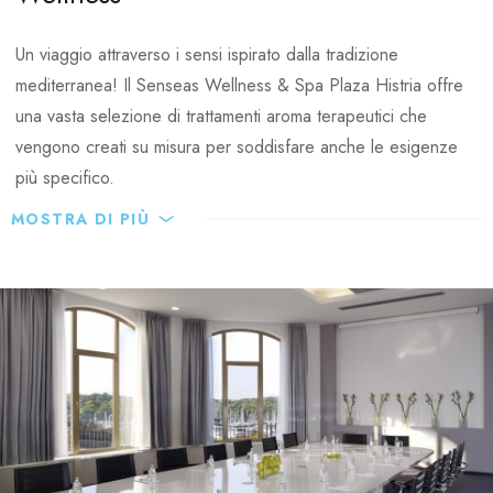
mentre la cena viene servita dalle ore 19:00 - 21:00h.
Un viaggio attraverso i sensi ispirato dalla tradizione
Caratteristiche speciali:
mediterranea!
Il Senseas Wellness & Spa Plaza Histria offre
una vasta selezione di trattamenti aroma terapeutici che
Servizio in camera dalle 7:00 – 12:00h - La colazione del
vengono creati su misura per soddisfare anche le esigenze
servizio in camera può essere ordinata tramite appendiabiti
più specifico.
Servizio in camera dalle 12:00 – 23:00h
MOSTRA DI PIÙ
Cucina vegetariana
Serata tematica istriana una volta alla settimana
Lobby bar
Bar principale dell'hotel, con una straordinaria vista sul mare
Adriatico. E 'un luogo perfetto per rilassarsi o stare insieme
gustando in una ricca varietà di bevande e pasti leggeri.