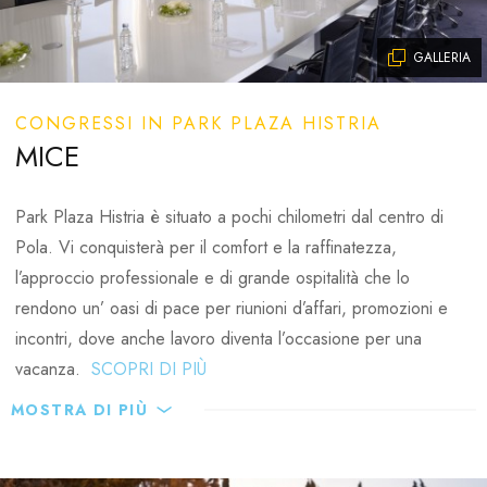
Aperto tutti i giorni dalle 07:00 – 23:00h
GALLERIA
Luna`s lounge & bar
CONGRESSI IN PARK PLAZA HISTRIA
MICE
Per finire la giornata con stile, vi consigliamo di gustare il
vostro cocktail preferito in un'atmosfera unica e rilassante del
Park Plaza Histria è situato a pochi chilometri dal centro di
Luna`s lounge & bar, preparato con particolare attenzione dal
Pola. Vi conquisterà per il comfort e la raffinatezza,
nostro pluripremiato personale.
l’approccio professionale e di grande ospitalità che lo
rendono un’ oasi di pace per riunioni d’affari, promozioni e
Orario di lavoro: 18:00 - 01:00h
incontri, dove anche lavoro diventa l’occasione per una
vacanza.
SCOPRI DI PIÙ
Yacht Bar & Restaurant
MOSTRA DI PIÙ
Indipendentemente dal fatto che desideriate organizzare un
Yacht Bar & Restaurant offre un ambiente moderno perfetto
congresso per 700 persone o un piccolo workshop, gli spazi
per un'esperienza culinaria rilassata. Le pareti di vetro e