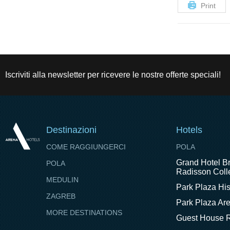
Print
Iscriviti alla newsletter per ricevere le nostre offerte speciali!
Destinazioni
Hotels
COME RAGGIUNGERCI
POLA
Grand Hotel Br
POLA
Radisson Colle
MEDULIN
Park Plaza His
ZAGREB
Park Plaza Ar
MORE DESTINATIONS
Guest House R