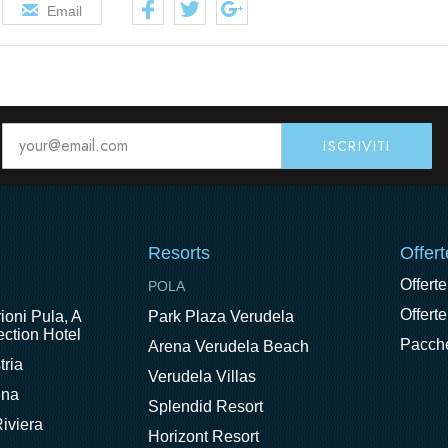
Email
Resorts
Offert
Offerte
POLA
Offerte
ioni Pula, A
Park Plaza Verudela
ction Hotel
Pacche
Arena Verudela Beach
tria
Verudela Villas
ena
Splendid Resort
iviera
Horizont Resort