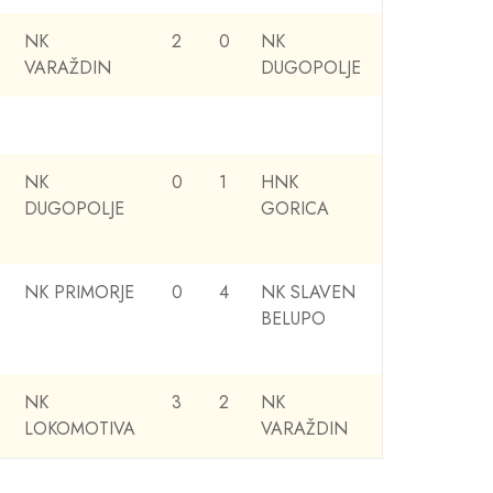
NK
2
0
NK
VARAŽDIN
DUGOPOLJE
NK
0
1
HNK
DUGOPOLJE
GORICA
NK PRIMORJE
0
4
NK SLAVEN
BELUPO
NK
3
2
NK
LOKOMOTIVA
VARAŽDIN