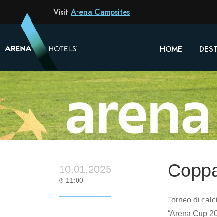
Visit
Arena Campsites
HOME
DEST
Coppa
10.01.2025
11:00
Torneo di calc
“Arena Cup 202