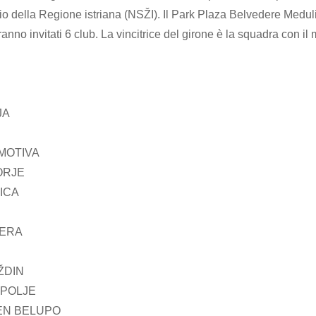
io della Regione istriana (NSŽI). Il Park Plaza Belvedere Medulin
anno invitati 6 club. La vincitrice del girone è la squadra con il
JA
MOTIVA
ORJE
ICA
NERA
ŽDIN
POLJE
EN BELUPO