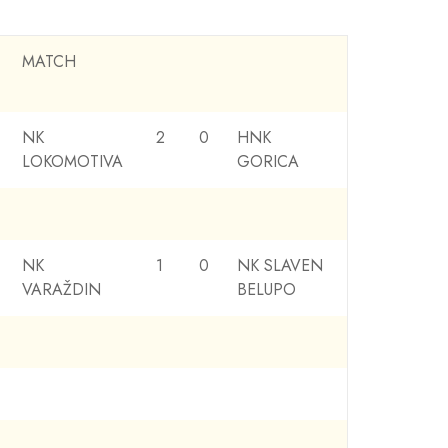
MATCH
NK
2
0
HNK
LOKOMOTIVA
GORICA
NK
1
0
NK SLAVEN
VARAŽDIN
BELUPO