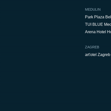
MEDULIN
Park Plaza Be
TUI BLUE Med
Arena Hotel H
ZAGREB
art'otel Zagreb