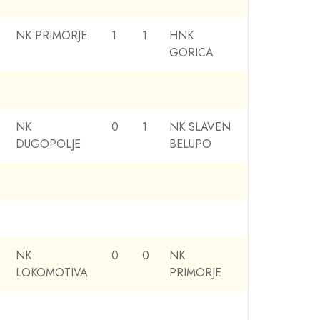
NK PRIMORJE
1
1
HNK
GORICA
NK
0
1
NK SLAVEN
DUGOPOLJE
BELUPO
NK
0
0
NK
LOKOMOTIVA
PRIMORJE