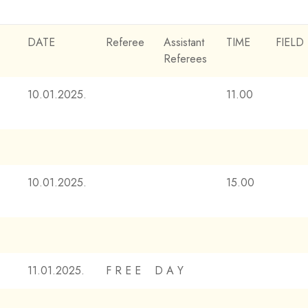
DATE
Referee
Assistant
TIME
FIELD
Referees
10.01.2025.
11.00
10.01.2025.
15.00
11.01.2025.
F R E E D A Y