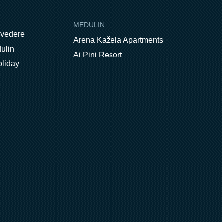
MEDULIN
lvedere
Arena Kažela Apartments
ulin
Ai Pini Resort
oliday