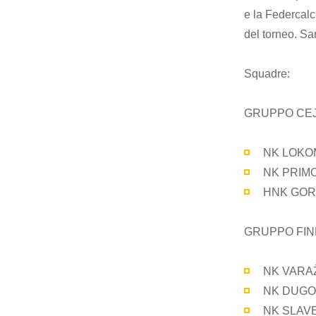
e la Federcalc
del torneo. Sar
Squadre:
GRUPPO CE
NK LOKO
NK PRIM
HNK GOR
GRUPPO FI
NK VARA
NK DUGO
NK SLAV