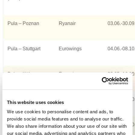
Pula – Poznan
Ryanair
03.06.-30.09
Pula – Stuttgart
Eurowings
04.06.-08.10
Pula – Köln
Eurowings
22.05.-16.10
Pula – Düsseldorf
Eurowings
07.05.-15.10
This website uses cookies
We use cookies to personalise content and ads, to
provide social media features and to analyse our traffic.
Pula – Zurich
Edelweiss
28.05.-22.10
We also share information about your use of our site with
our social media, advertising and analytics partners who