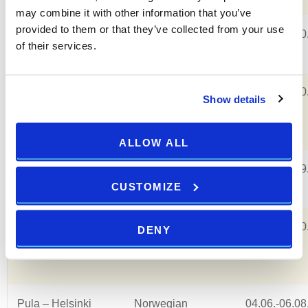
may combine it with other information that you’ve
provided to them or that they’ve collected from your use
Pula – Munich
Lufthansa
09.04.-29.10
of their services.
Pula - Frankfurt
Lufthansa
07.05.-29.10
Show details
(FRA)
ALLOW ALL
Pula – Belgrade
AirSERBIA
16.06.-18.09
CUSTOMIZE
Pula – Rotterdam
Transavia
21.04.-29.10
DENY
Pula – Helsinki
Norwegian
04.06.-06.08