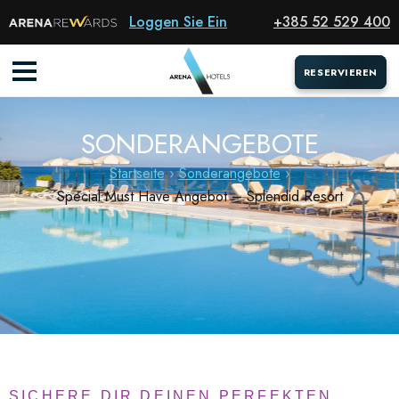
Loggen Sie Ein
+385 52 529 400
RESERVIEREN
RESERVIEREN
SONDERANGEBOTE
Startseite
Sonderangebote
Special Must Have Angebot – Splendid Resort
SICHERE DIR DEINEN PERFEKTEN