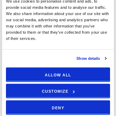
We use cookies to personalise content and ads, to
provide social media features and to analyse our traffic.
Sichere Buchung
We also share information about your use of our site with
our social media, advertising and analytics partners who
Für jede Reservierung über
arenahotels.com
garantieren wir
may combine it with other information that you’ve
Ihnen die besten Online-Preise. Es ist keine Anzahlung zum
provided to them or that they’ve collected from your use
Zeitpunkt der Buchung erforderlich. Ihre Kreditkarte wird
of their services.
benötigt, um Ihre Buchung zu garantieren und Sie zahlen
während Ihrem Aufenthalt. Für einige spezielle Angebote ist die
Vorauszahlung erforderlich – für weitere Informationen
Show details
überprüfen Sie die allgemeinen Geschäftsbedingungen und
Konditionen.
ALLOW ALL
Best-Preis-Garantie
CUSTOMIZE
Best-Preis-Garantie
Unter
www.arenahotels.com
bekommen Sie den besten Preis
DENY
online – das garantieren wir Ihnen. Wenn Sie Ihre Reservierung