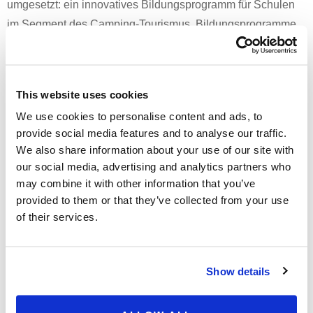
umgesetzt: ein innovatives Bildungsprogramm für Schulen
im Segment des Camping-Tourismus, Bildungsprogramme
für Erwachsene in verschiedenen Fachbereichen im Bereich
Tourismus und Gastgewerbe, ein neues Bildungsprogramm
für Schüler mit Behinderungen und die Ausbildung von
This website uses cookies
Lehrern und Mentoren bei Arbeitgebern im Bereich
We use cookies to personalise content and ads, to
Tourismus und Gastgewerbe. Eine Zusammenarbeit mit der
provide social media features and to analyse our traffic.
Universität Juraj Dobrila in Pula, verschiedenen Kammern,
We also share information about your use of our site with
Verbänden und anderen Akteuren im Tourismus ist ebenfalls
our social media, advertising and analytics partners who
geplant.
may combine it with other information that you’ve
provided to them or that they’ve collected from your use
of their services.
Wir freuen uns auf die aktive Teilnahme an diesem Projekt,
das Vorteile für die gesamte lokale Gemeinschaft bringen
und die Qualität der Dienstleistungen im Tourismus- und
Show details
Gastgewerbe in Istrien erhöhen wird.