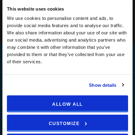
This website uses cookies
We use cookies to personalise content and ads, to
provide social media features and to analyse our traffic.
We also share information about your use of our site with
our social media, advertising and analytics partners who
may combine it with other information that you’ve
Home
provided to them or that they’ve collected from your use
of their services.
Destination
ANREISE
Hotels
Show details
PULA
PULA
MEDULIN
Resorts
MEDULIN
Grand Hotel Brioni Pula, A
Park Plaza Belvedere
ALLOW ALL
PULA
MEDULIN
Radisson Collection Hotel
Sonderangebote
ZAGREB
TUI BLUE Medulin
Park Plaza Verudela
Arena Kažela Apartments
Park Plaza Histria
MORE DESTINATIONS
Hotelangebote
Arena Hotel Holiday
Mehr
Arena Verudela Beach
Ai Pini Resort
CUSTOMIZE
Park Plaza Arena
Resort Angebote
Arena Unvergessliche
b2b
Verudela Villas
ZAGREB
Guest House Riviera
Pakete