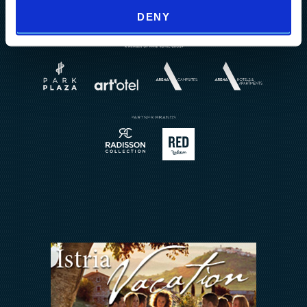
Erlebnisse
Nachrichten
Splendid Resort
art'otel Zagreb
DENY
Activities A2
Events
Horizont Resort
Wellness
Über uns
Weddings
Brochures
Restaurant Reservierung
Buchungsanfrage
Sport
Kontakt
Meetings & Events
Arena Rewards
Wir Halten zusammen
FAQ