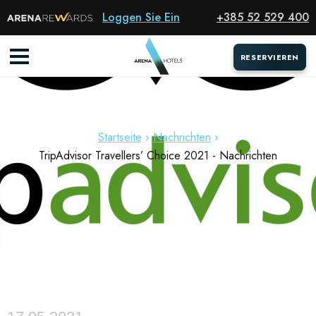
Loggen Sie Ein
+385 52 529 400
RESERVIEREN
RESERVIEREN
NACHRICHTEN
Startseite
Nachrichten
TripAdvisor Travellers’ Choice 2021 - Nachrichten