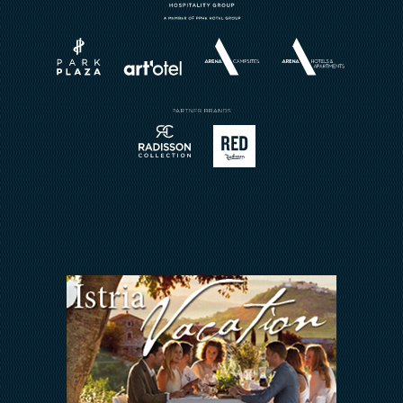
Wellness
Über uns
Weddings
Brochures
Restaurant Reservierung
Buchungsanfrage
Sport
Kontakt
Meetings & Events
Arena Rewards
Wir Halten zusammen
FAQ