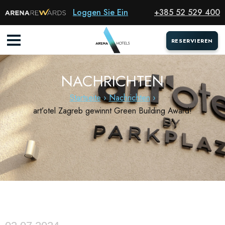
Loggen Sie Ein
+385 52 529 400
RESERVIEREN
RESERVIEREN
NACHRICHTEN
Startseite
Nachrichten
art’otel Zagreb gewinnt Green Building Award!