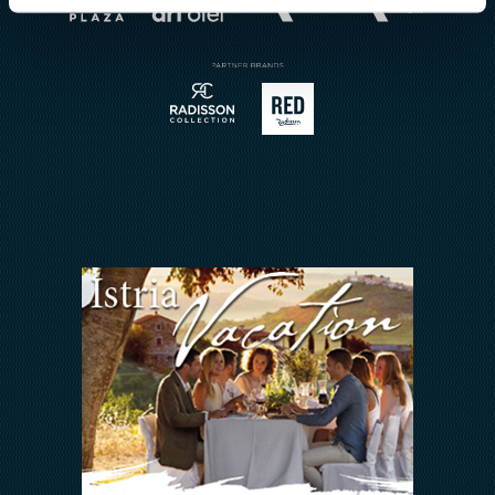
Restaurant Reservierung
Buchungsanfrage
Sport
Kontakt
Meetings & Events
Arena Rewards
Wir Halten zusammen
FAQ