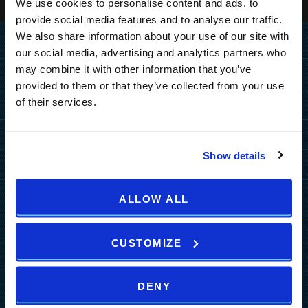
We use cookies to personalise content and ads, to
provide social media features and to analyse our traffic.
We also share information about your use of our site with
Home
our social media, advertising and analytics partners who
may combine it with other information that you’ve
Destination
provided to them or that they’ve collected from your use
ANREISE
of their services.
Hotels
PULA
PULA
MEDULIN
Resorts
MEDULIN
Grand Hotel Brioni Pula, A
Park Plaza Belvedere
Show details
PULA
MEDULIN
Radisson Collection Hotel
Sonderangebote
ZAGREB
TUI BLUE Medulin
Park Plaza Verudela
Arena Kažela Apartments
Park Plaza Histria
MORE DESTINATIONS
Hotelangebote
Arena Hotel Holiday
Mehr
ALLOW ALL
Arena Verudela Beach
Ai Pini Resort
Park Plaza Arena
Resort Angebote
Arena Unvergessliche
b2b
Verudela Villas
ZAGREB
Guest House Riviera
Pakete
Erlebnisse
Nachrichten
CUSTOMIZE
Splendid Resort
art'otel Zagreb
Activities A2
Events
Horizont Resort
Wellness
Über uns
DENY
Weddings
Brochures