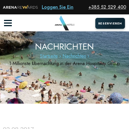
Loggen Sie Ein
+385 52 529 400
RESERVIEREN
RESERVIEREN
NACHRICHTEN
Startseite
Nachrichten
1-Millionste Übernachtung in der Arena Hospitality Group