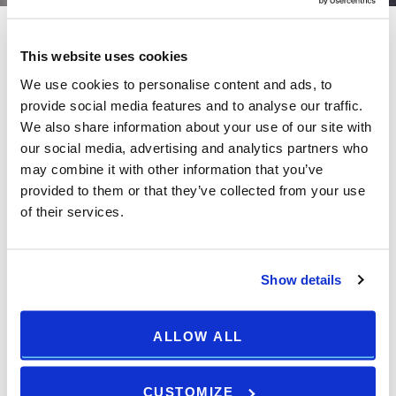
This website uses cookies
Familienzimmer mit Balkon -
We use cookies to personalise content and ads, to
Meerseite
provide social media features and to analyse our traffic.
+
We also share information about your use of our site with
our social media, advertising and analytics partners who
Fläche: 28 m2, Max Belegung: 5 Personen, Ein
may combine it with other information that you’ve
Schlafzimmer mit Doppelbett (160x190 cm), Schlafsofa
provided to them or that they’ve collected from your use
(80x190 cm) und Balkon, Ein Schlafzimmer mit Doppelbett
of their services.
(160x190 cm), Badezimmer mit Dusche und Föhn,
Klimaanlage, Kostenloses WI-FI, 43 Inch LCD-Flachbild -
TV, Telefon mit Direktwahl, Tresorfach
Show details
ROOM DETAILS ++
ALLOW ALL
CUSTOMIZE