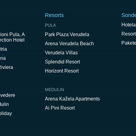
Resorts
Sonde
Hotel
PULA
Resort
ioni Pula, A
Park Plaza Verudela
ction Hotel
Paket
Arena Verudela Beach
tria
Verudela Villas
ena
Splendid Resort
iviera
Horizont Resort
MEDULIN
lvedere
Arena Kažela Apartments
ulin
Ai Pini Resort
oliday