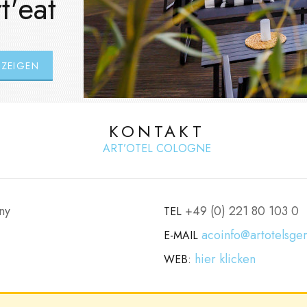
t'eat
NZEIGEN
KONTAKT
ART’OTEL COLOGNE
ny
+49 (0) 221 80 103 0
TEL
acoinfo@artotelsg
E-MAIL
hier klicken
WEB: