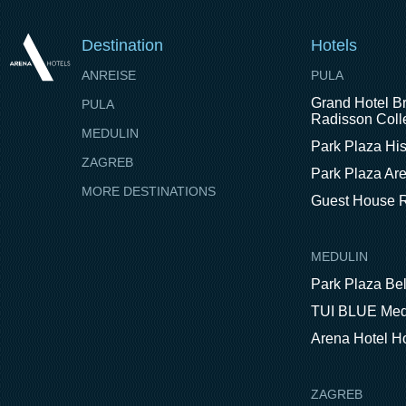
Destination
Hotels
ANREISE
PULA
Grand Hotel Br
PULA
Radisson Colle
MEDULIN
Park Plaza His
ZAGREB
Park Plaza Ar
MORE DESTINATIONS
Guest House R
MEDULIN
Park Plaza Be
TUI BLUE Med
Arena Hotel H
ZAGREB