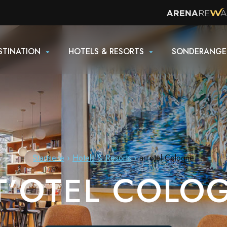
STINATION
HOTELS & RESORTS
SONDERANGE
Startseite
Hotels & Resorts
art’otel Cologne
T’OTEL COLO