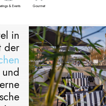
etings & Events
Gourmet
l in
t der
schen
und
erne
ische