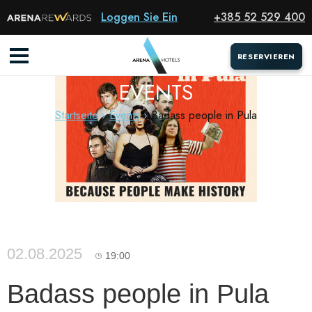
Loggen Sie Ein
+385 52 529 400
RESERVIEREN
RESERVIEREN
EVENTS
Startseite
Events
Badass people in Pula
02.08.2025
19:00
Badass people in Pula