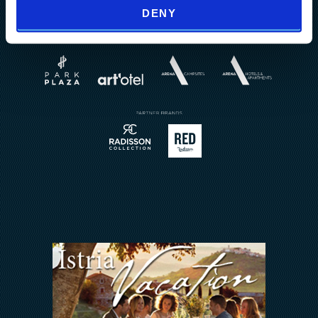
Nachrichten
Splendid Resort
art'otel Zagreb
DENY
Activities A2
Events
Horizont Resort
Wellness
Über uns
Weddings
Brochures
Restaurant Reservierung
Buchungsanfrage
Sport
Kontakt
Meetings & Events
Arena Rewards
Wir Halten zusammen
FAQ