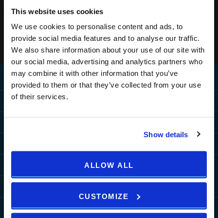
This website uses cookies
We use cookies to personalise content and ads, to
provide social media features and to analyse our traffic.
We also share information about your use of our site with
our social media, advertising and analytics partners who
may combine it with other information that you’ve
Home
provided to them or that they’ve collected from your use
of their services.
Destination
ANREISE
Hotels
Show details
PULA
PULA
MEDULIN
Resorts
MEDULIN
Grand Hotel Brioni Pula, A
Park Plaza Belvedere
PULA
MEDULIN
Radisson Collection Hotel
ALLOW ALL
Sonderangebote
ZAGREB
TUI BLUE Medulin
Park Plaza Verudela
Arena Kažela Apartments
Park Plaza Histria
MORE DESTINATIONS
Hotelangebote
Arena Hotel Holiday
Mehr
Arena Verudela Beach
Ai Pini Resort
Park Plaza Arena
CUSTOMIZE
Resort Angebote
Arena Unvergessliche
b2b
Verudela Villas
ZAGREB
Guest House Riviera
Pakete
Erlebnisse