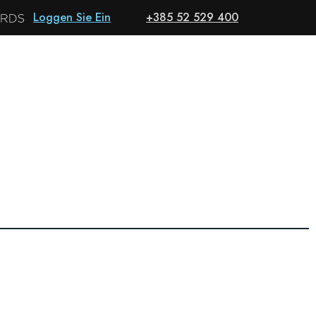
Loggen Sie Ein
+385 52 529 400
Deutsch
RESERVIEREN
BOTE
MEHR