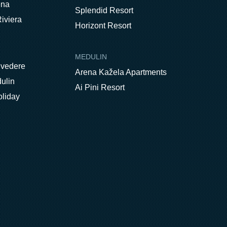
ena
Splendid Resort
iviera
Horizont Resort
MEDULIN
lvedere
Arena Kažela Apartments
ulin
Ai Pini Resort
oliday