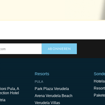
Resorts
Sonde
Hotel
PULA
Resort
ioni Pula, A
Park Plaza Verudela
ction Hotel
Paket
Arena Verudela Beach
tria
Verudela Villas