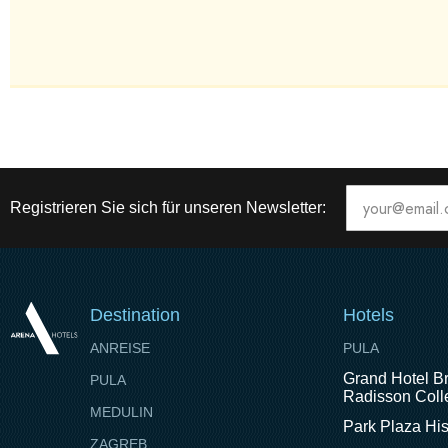
Registrieren Sie sich für unseren Newsletter:
Destination
Hotels
ANREISE
PULA
Grand Hotel Br
PULA
Radisson Colle
MEDULIN
Park Plaza His
ZAGREB