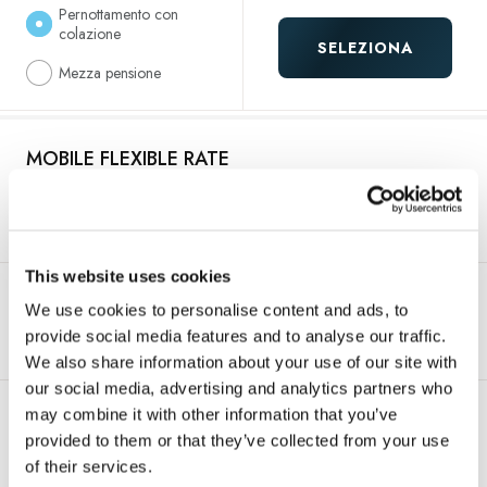
Pernottamento con
colazione
SELEZIONA
Mezza pensione
MOBILE FLEXIBLE RATE
Cancellazione gratuita – pagamento in struttura!
This website uses cookies
Soggiorno minimo:
Arena Rewards
1 notte(i)
2,021.00 €
We use cookies to personalise content and ads, to
GRATUITA
provide social media features and to analyse our traffic.
CANCELLAZIONE
We also share information about your use of our site with
our social media, advertising and analytics partners who
Pernottamento con
may combine it with other information that you’ve
colazione
provided to them or that they’ve collected from your use
SELEZIONA
Mezza pensione
of their services.