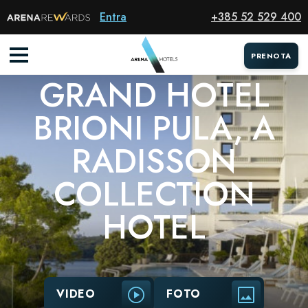
Hotel
Entra
+385 52 529 400
PULA
PRENOTA
GRAND HOTEL
BRIONI PULA, A
RADISSON
COLLECTION
HOTEL
VIDEO
FOTO