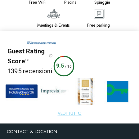
Free WiFi
Piscina
Spiaggia
Meetings & Events
Free parking
Guest Rating
Score™
9.5
/
10
1395 recensioni
6 fonti
VEDI TUTTO
CONTACT & LOCATION