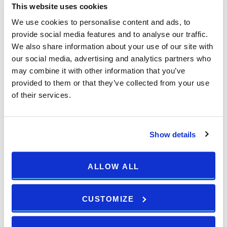
This website uses cookies
We use cookies to personalise content and ads, to
provide social media features and to analyse our traffic.
Piccolo Teatro Romano
We also share information about your use of our site with
our social media, advertising and analytics partners who
Una notte istriana indimenticabile con
may combine it with other information that you’ve
Alen Vitasović
provided to them or that they’ve collected from your use
06.07.2026
of their services.
21:00
Show details
1
2
3
Next →
ALLOW ALL
CUSTOMIZE