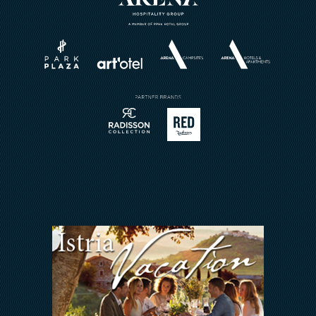
Eventi
Horizont Resort
Wellness
Chi siamo
Matrimoni
Brochures
Prenotazione ristorante
Invia richiesta
Sport
Contatto
Meetings & Events
Arena Rewards
Insieme Ce La Faremo
FAQ