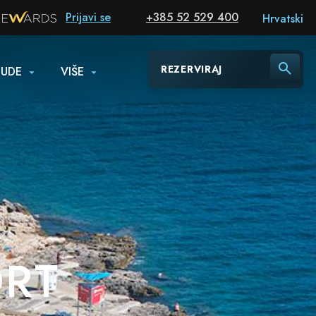
Prijavi se
+385 52 529 400
Hrvatski
REZERVIRAJ
NUDE
VIŠE
ORT