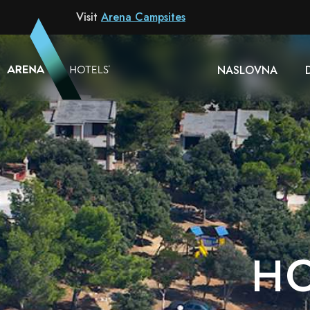
Resort
Visit
Arena Campsites
NASLOVNA
HO