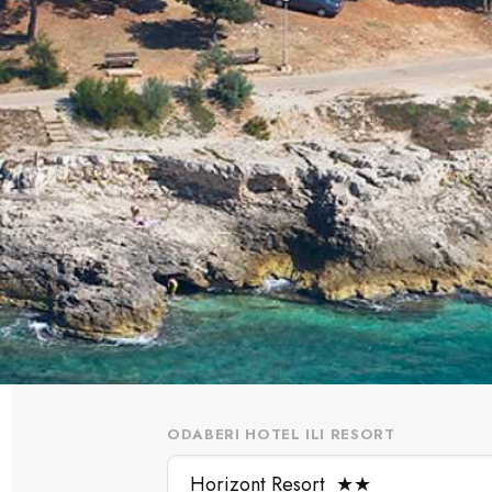
ODABERI HOTEL ILI RESORT
Horizont Resort
★
★