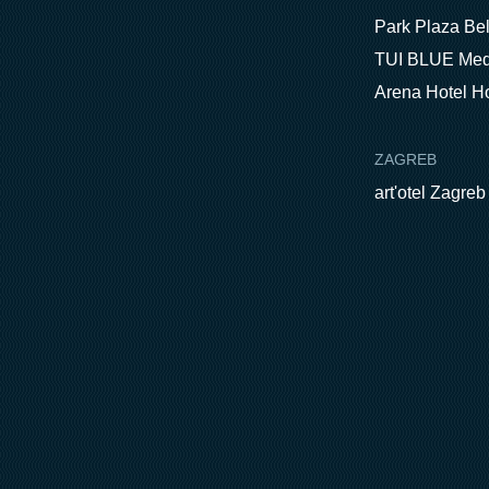
Park Plaza Be
TUI BLUE Med
Arena Hotel H
ZAGREB
art'otel Zagreb