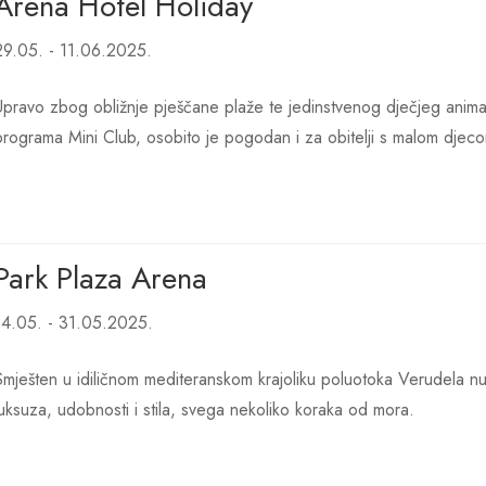
Arena Hotel Holiday
29.05. - 11.06.2025.
Upravo zbog obližnje pješčane plaže te jedinstvenog dječjeg anima
programa Mini Club, osobito je pogodan i za obitelji s malom djec
Park Plaza Arena
14.05. - 31.05.2025.
Smješten u idiličnom mediteranskom krajoliku poluotoka Verudela nu
luksuza, udobnosti i stila, svega nekoliko koraka od mora.