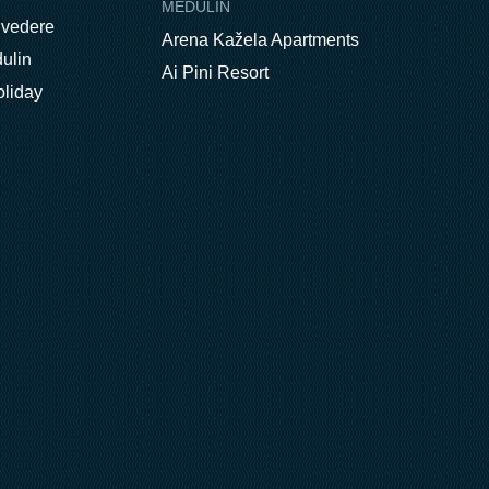
MEDULIN
lvedere
Arena Kažela Apartments
ulin
Ai Pini Resort
oliday