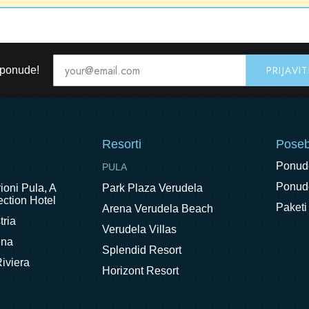
 ponude!
Resorti
Pose
Ponud
PULA
Ponude
ioni Pula, A
Park Plaza Verudela
ction Hotel
Paketi
Arena Verudela Beach
tria
Verudela Villas
ena
Splendid Resort
iviera
Horizont Resort