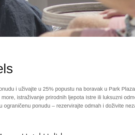
els
nudu i uživajte u
25% popustu
na boravak u
Park Plaza
z more, istraživanje prirodnih ljepota Istre ili luksuzni od
vu ograničenu ponudu – rezervirajte odmah i doživite nez