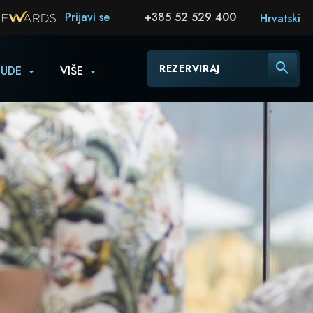
Prijavi se
+385 52 529 400
Hrvatski
REZERVIRAJ
NUDE
VIŠE