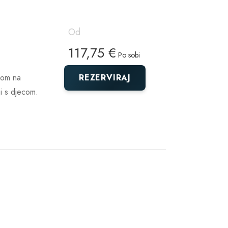
Od
117,75 €
Po sobi
dom na
REZERVIRAJ
ji s djecom.