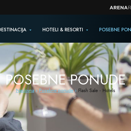
DESTINACIJA
HOTELI & RESORTI
POSEBNE PO
POSEBNE PONUDE
Naslovna
Posebne ponude
Flash Sale - Hotels