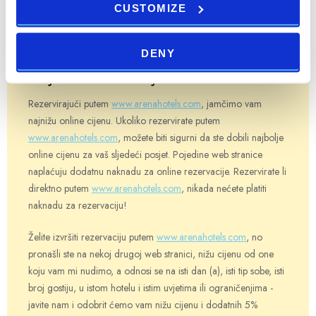
CUSTOMIZE
Najniža online cijena
DENY
Najniža online cijena
Rezervirajući putem
www.arenahotels.com
, jamčimo vam
najnižu online cijenu. Ukoliko rezervirate putem
www.arenahotels.com
, možete biti sigurni da ste dobili najbolje
online cijenu za vaš sljedeći posjet. Pojedine web stranice
naplaćuju dodatnu naknadu za online rezervacije. Rezervirate li
direktno putem
www.arenahotels.com
, nikada nećete platiti
naknadu za rezervaciju!
Želite izvršiti rezervaciju putem
www.arenahotels.com
, no
pronašli ste na nekoj drugoj web stranici, nižu cijenu od one
koju vam mi nudimo, a odnosi se na isti dan (a), isti tip sobe, isti
broj gostiju, u istom hotelu i istim uvjetima ili ograničenjima -
javite nam i odobrit ćemo vam nižu cijenu i dodatnih 5%