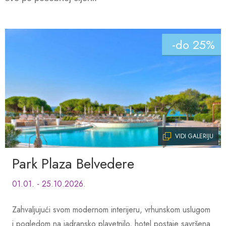
-do 25%
VIDI GALERIJU
Park Plaza Belvedere
01.01. - 25.10.2026.
Zahvaljujući svom modernom interijeru, vrhunskom uslugom
i pogledom na jadransko plavetnilo, hotel postaje savršena