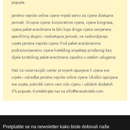
popusta.
Jamstvo najniže online cijene vrijedi samo za cijene dostupne
javnosti. Grupne cijene, korporativne cijene, cijene kongresa,
cijene paket aranžmana te bilo koja druga cijena usmjerena
specifičnoj skupini i nedostupna javnosti, ne zadovoljavaju
uvjete jamstva najniže cijene. Pod paket aranžmanima
podrazumijevamo cijene hotelskog smještaja prodanog kao
dijela turističkog paket-aranžmana zajedno s ostalim uslugama.
Naš će rezervacijski centar provjeriti ispunjava li cijena sve
uvjete i odredbe jamstva najniže online cijene. Ukoliko ispunjava
sve uvjete, potvrditi ćemo vam nižu cijenu i odobriti dodatnih
5% popusta. Kontaktirajte nas na info@arenahotels.com
Pretplatite se na newsletter kako biste dobivali naše