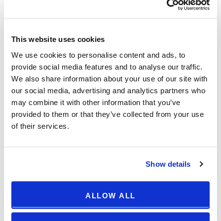
sigurno online plaćanje
ekskluzivne internet only ponude
odmor prilagođen vašim željama
This website uses cookies
više od 40 godina tradicije
We use cookies to personalise content and ads, to
usluga 24/7
provide social media features and to analyse our traffic.
We also share information about your use of our site with
zajamčeno 100% zadovoljstvo
our social media, advertising and analytics partners who
may combine it with other information that you’ve
provided to them or that they’ve collected from your use
Sigurna rezervacija
of their services.
Sigurna rezervacija
Za sve rezervacije putem
arenahotels.com
jamčimo najniže
Show details
cijene na Internetu. Prilikom rezervacije ništa ne morate platiti.
Platit ćete tijekom boravka. Kreditna kartica potrebna je
ALLOW ALL
isključivo kao jamstvo vaše rezervacije. Plaćanje unaprijed
može biti potrebno kod određenih posebnih ponuda –
provjerite opće uvjete poslovanja kako biste saznali više.