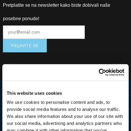
Pretplatite se na newsletter kako biste dobivali naše
posebne ponude!
Home
This website uses cookies
We use cookies to personalise content and ads, to
Destinacija
provide social media features and to analyse our traffic.
KAKO DO NAS
Hoteli
We also share information about your use of our site with
PULA
our social media, advertising and analytics partners who
PULA
MEDULIN
Resorti
may combine it with other information that you’ve