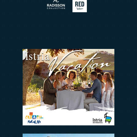
ARENA REWARDS
Jedni uz druge
FAQ
ODNOSI S INVESTITORIMA
Arena Hospitality Group