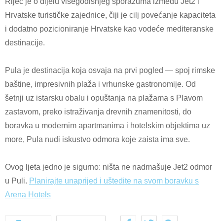
Riječ je o dijelu višegodišnjeg sporazuma između Jet2 i
Hrvatske turističke zajednice, čiji je cilj povećanje kapaciteta
i dodatno pozicioniranje Hrvatske kao vodeće mediteranske
destinacije.
Pula je destinacija koja osvaja na prvi pogled — spoj rimske
baštine, impresivnih plaža i vrhunske gastronomije. Od
šetnji uz istarsku obalu i opuštanja na plažama s Plavom
zastavom, preko istraživanja drevnih znamenitosti, do
boravka u modernim apartmanima i hotelskim objektima uz
more, Pula nudi iskustvo odmora koje zaista ima sve.
Ovog ljeta jedno je sigurno: ništa ne nadmašuje Jet2 odmor
u Puli.
Planirajte unaprijed i uštedite na svom boravku s
Arena Hotels