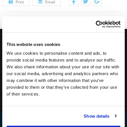
Print
Email
Pretplatite se na newsletter kako biste dobivali naše
This website uses cookies
We use cookies to personalise content and ads, to
posebne ponude!
provide social media features and to analyse our traffic.
We also share information about your use of our site with
our social media, advertising and analytics partners who
may combine it with other information that you’ve
provided to them or that they’ve collected from your use
of their services.
Show details
Home