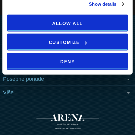
Show details
ALLOW ALL
Home
Destinacija
CUSTOMIZE
KAKO DO NAS
Hoteli
PULA
DENY
PULA
MEDULIN
Resorti
MEDULIN
Grand Hotel Brioni Pula,
Park Plaza Belvedere
PULA
MEDULIN
A Radisson Collection
ZAGREB
Posebne ponude
TUI BLUE Medulin
Hotel
Park Plaza Verudela
Arena Kažela
MORE DESTINATIONS
Ponude hotela
Arena Hotel Holiday
Apartments
Park Plaza Histria
Više
Arena Verudela Beach
Ponude resorta
Ai Pini Resort
Park Plaza Arena
Arena Doživljaji
b2b
Verudela Villas
ZAGREB
Paketi
Guest House Riviera
Activities A2
Novosti
Splendid Resort
art'otel Zagreb
Wellness
Eventi
Horizont Resort
Vjenčanja
O nama