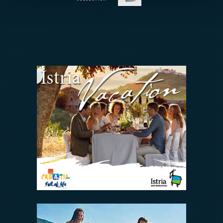
ARENA REWARDS
Jedni uz druge
FAQ
ODNOSI S INVESTITORIMA
Arena Hospitality Group