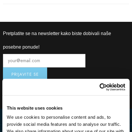
Pretplatite se na newsletter kako biste dobivali naše
posebne ponude!
This website uses cookies
We use cookies to personalise content and ads, to
Home
provide social media features and to analyse our traffic.
We also share information about your use of our site with
Destinacija