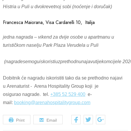
Histria u Puli u dvokrevetnoj sobi (noćenje i doručak)
Francesca Maiorana, Visa Cardarelli 10, Italija
jedna nagrada – vikend za dvije osobe u apartmanu u
turističkom naselju Park Plaza Verudela u Puli
(
nagrade
se
mogu
iskoristi
uz
prethodnu
najavu
tijekom
cijele
202
Dobitnik će nagradu iskoristiti tako da se prethodno najavi
u Arenaturist - Arena Hospitality Group koji je
osigurao nagrade. tel.
+385 52 529 400
e-
mail:
booking@arenahospitalitygroup.com
Print
Email