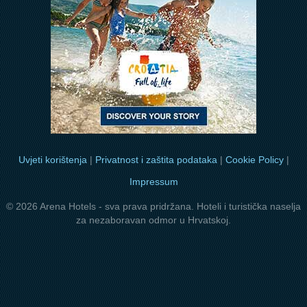
Uvjeti korištenja
|
Privatnost i zaštita podataka
|
Cookie Policy
|
Impressum
© 2026 Arena Hotels - sva prava pridržana. Hoteli i turistička naselja
za nezaboravan odmor u Hrvatskoj.