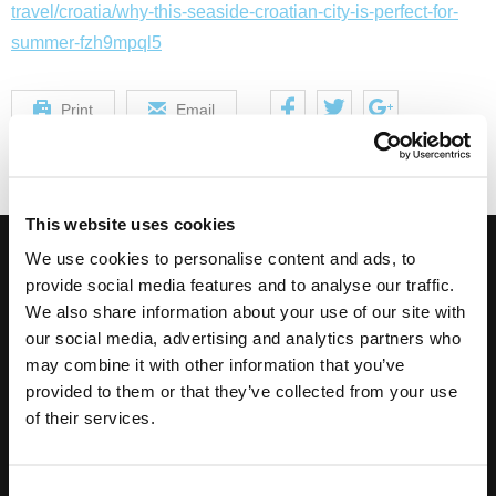
travel/croatia/why-this-seaside-croatian-city-is-perfect-for-
summer-fzh9mpql5
Print
Email
This website uses cookies
We use cookies to personalise content and ads, to
Pretplatite se na newsletter kako biste dobivali naše
provide social media features and to analyse our traffic.
posebne ponude!
We also share information about your use of our site with
our social media, advertising and analytics partners who
may combine it with other information that you’ve
provided to them or that they’ve collected from your use
of their services.