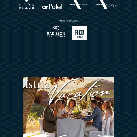
Rezervirajte restoran
Karijera
Sport
Brošure
Meetings & Events
Pošalji upit
Kontakt
ARENA REWARDS
Jedni uz druge
FAQ
ODNOSI S INVESTITORIMA
Arena Hospitality Group