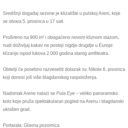
Središnji događaj sezone je klizalište u pulskoj Areni, koje
se otvara 5. prosinca u 17 sati.
Prošireno na 900 m² i obogaćeno novom kliznom stazom,
nudi doživljaj kakav ne postoji nigdje drugdje u Europi:
klizanje ispod lukova 2.000 godina starog amfiteatra.
Obitelji će posebno razveseliti dolazak sv. Nikole 6. prosinca
koji donosi još više blagdanskog raspoloženja.
Nadomak Arene nalazi se
Pula Eye
– veliko panoramsko
kolo koje pruža spektakularan pogled na Arenu i blagdanski
ukrašen grad.
Portarata: Glavna pozornica