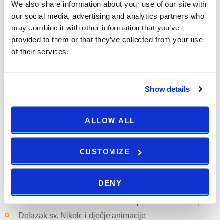
We also share information about your use of our site with
Slovenskog kulturnog društva
our social media, advertising and analytics partners who
may combine it with other information that you’ve
Pulski Advent je topao, gostoljubiv i pun događanja od jutra
provided to them or that they’ve collected from your use
do kasno u noć – idealan za parove, obitelji i sve zimske
of their services.
istraživače.
Show details
Adventura u Medulinu: Blagdansko seoce uz more
Nadomak Pule, Medulin donosi vlastiti adventski šarm kroz
ALLOW ALL
Adventuru
, omiljenu manifestaciju na staroj medulinskoj
placi.
CUSTOMIZE
Program uključuje:
DENY
Svakodnevne adventske kućice s ponudom hrane i pića
Dolazak sv. Nikole i dječje animacije