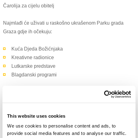
Čarolija za cijelu obitelj
Najmlađi će uživati u raskošno ukrašenom Parku grada
Graza gdje ih očekuju:
Kuća Djeda Božićnjaka
Kreativne radionice
Lutkarske predstave
Blagdanski programi
Na pulskoj tržnici vikendima vas očekuje:
Akustična glazba
This website uses cookies
Tradicionalna „Velika padela“ – golemi kotao morskog
We use cookies to personalise content and ads, to
rižota koji se dijeli posjetiteljima
provide social media features and to analyse our traffic.
Kulturalni programi, uključujući adventske svečanosti