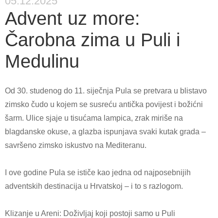
05.12.2025
Advent uz more:
Čarobna zima u Puli i
Medulinu
Od 30. studenog do 11. siječnja Pula se pretvara u blistavo
zimsko čudo u kojem se susreću antička povijest i božićni
šarm. Ulice sjaje u tisućama lampica, zrak miriše na
blagdanske okuse, a glazba ispunjava svaki kutak grada –
savršeno zimsko iskustvo na Mediteranu.
I ove godine Pula se ističe kao jedna od najposebnijih
adventskih destinacija u Hrvatskoj – i to s razlogom.
Klizanje u Areni: Doživljaj koji postoji samo u Puli