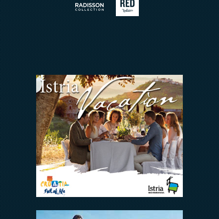
ARENA REWARDS
Jedni uz druge
FAQ
ODNOSI S
INVESTITORIMA
Arena Hospitality Group